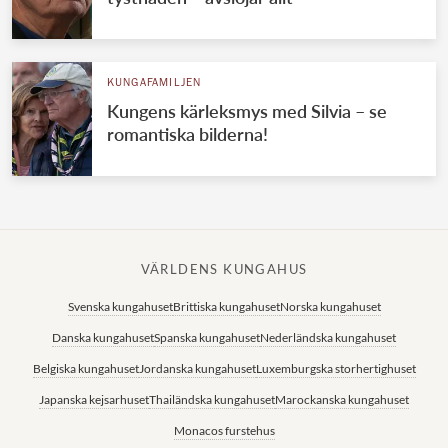
KUNGAFAMILJEN
Kungens kärleksmys med Silvia – se
romantiska bilderna!
VÄRLDENS KUNGAHUS
Svenska kungahuset
Brittiska kungahuset
Norska kungahuset
Danska kungahuset
Spanska kungahuset
Nederländska kungahuset
Belgiska kungahuset
Jordanska kungahuset
Luxemburgska storhertighuset
Japanska kejsarhuset
Thailändska kungahuset
Marockanska kungahuset
Monacos furstehus