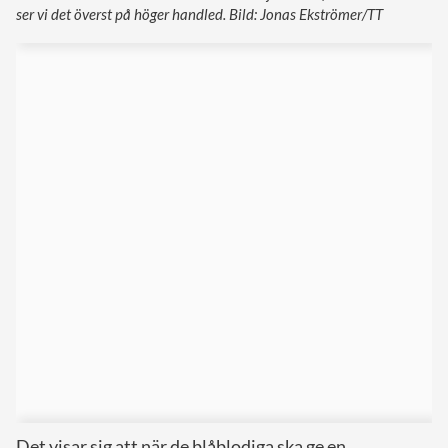
ser vi det överst på höger handled. Bild: Jonas Ekströmer/TT
Det visar sig att när de blåblodiga ska ge en