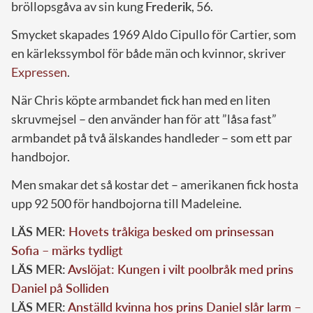
bröllopsgåva av sin kung
Frederik
, 56.
Smycket skapades 1969 Aldo Cipullo för Cartier, som
en kärlekssymbol för både män och kvinnor, skriver
Expressen
.
När Chris köpte armbandet fick han med en liten
skruvmejsel – den använder han för att ”låsa fast”
armbandet på två älskandes handleder – som ett par
handbojor.
Men smakar det så kostar det – amerikanen fick hosta
upp 92 500 för handbojorna till Madeleine.
LÄS MER:
Hovets tråkiga besked om prinsessan
Sofia – märks tydligt
LÄS MER:
Avslöjat: Kungen i vilt poolbråk med prins
Daniel på Solliden
LÄS MER:
Anställd kvinna hos prins Daniel slår larm –