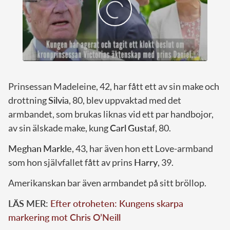
Prinsessan Madeleine, 42, har fått ett av sin make och
drottning
Silvia
, 80, blev uppvaktad med det
armbandet, som brukas liknas vid ett par handbojor,
av sin älskade make, kung
Carl
Gustaf
, 80.
Meghan
Markle
, 43, har även hon ett Love-armband
som hon självfallet fått av prins
Harry
, 39.
Amerikanskan bar även armbandet på sitt bröllop.
LÄS MER:
Efter otroheten: Kungens skarpa
markering mot Chris O’Neill