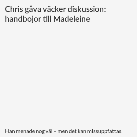
Chris gåva väcker diskussion:
Norska kungahuset
handbojor till Madeleine
Danska kungahuset
Spanska kungahuset
Nederländska kungahuset
Belgiska kungahuset
Jordanska kungahuset
Luxemburgska storhertighuset
Japanska kejsarhuset
Thailändska kungahuset
Marockanska kungahuset
Monacos furstehus
Han menade nog väl – men det kan missuppfattas.