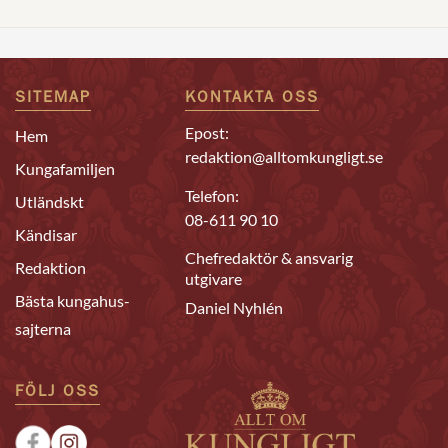
SITEMAP
KONTAKTA OSS
Epost:
Hem
redaktion@alltomkungligt.se
Kungafamiljen
Telefon:
Utländskt
08-611 90 10
Kändisar
Chefredaktör & ansvarig
Redaktion
utgivare
Bästa kungahus-
Daniel Nyhlén
sajterna
FÖLJ OSS