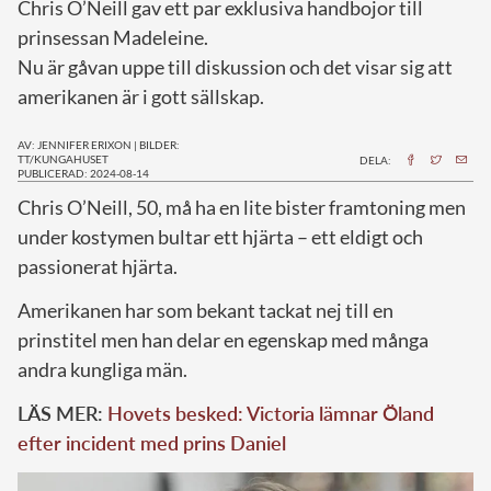
Chris O’Neill gav ett par exklusiva handbojor till
prinsessan Madeleine.
Nu är gåvan uppe till diskussion och det visar sig att
amerikanen är i gott sällskap.
AV: JENNIFER ERIXON
|
BILDER:
TT/KUNGAHUSET
DELA:
PUBLICERAD: 2024-08-14
C
hris O’Neill, 50, må ha en lite bister framtoning men
under kostymen bultar ett hjärta – ett eldigt och
passionerat hjärta.
Amerikanen har som bekant tackat nej till en
prinstitel men han delar en egenskap med många
andra kungliga män.
LÄS MER:
Hovets besked: Victoria lämnar Öland
efter incident med prins Daniel