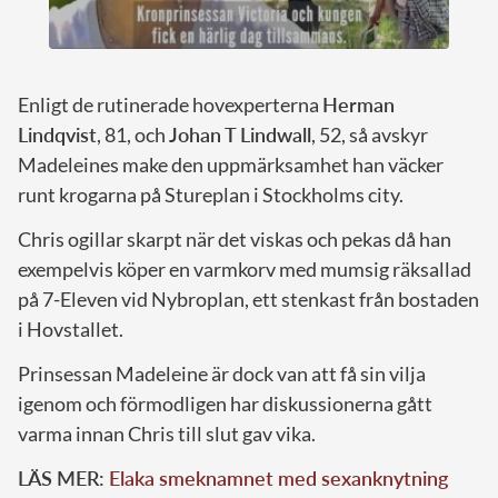
Enligt de rutinerade hovexperterna
Herman
Lindqvist
, 81, och
Johan T Lindwall
, 52, så avskyr
Madeleines make den uppmärksamhet han väcker
runt krogarna på Stureplan i Stockholms city.
Chris ogillar skarpt när det viskas och pekas då han
exempelvis köper en varmkorv med mumsig räksallad
på 7-Eleven vid Nybroplan, ett stenkast från bostaden
i Hovstallet.
Prinsessan Madeleine är dock van att få sin vilja
igenom och förmodligen har diskussionerna gått
varma innan Chris till slut gav vika.
LÄS MER:
Elaka smeknamnet med sexanknytning