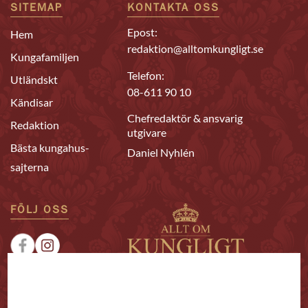
SITEMAP
KONTAKTA OSS
Epost:
Hem
redaktion@alltomkungligt.se
Kungafamiljen
Telefon:
Utländskt
08-611 90 10
Kändisar
Chefredaktör & ansvarig
Redaktion
utgivare
Bästa kungahus-
Daniel Nyhlén
sajterna
FÖLJ OSS
|
|
Sponsrat
Tipsa oss
Annonsera