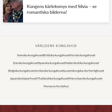
Kungens kärleksmys med Silvia – se
romantiska bilderna!
VÄRLDENS KUNGAHUS
Svenska kungahuset
Brittiska kungahuset
Norska kungahuset
Danska kungahuset
Spanska kungahuset
Nederländska kungahuset
Belgiska kungahuset
Jordanska kungahuset
Luxemburgska storhertighuset
Japanska kejsarhuset
Thailändska kungahuset
Marockanska kungahuset
Monacos furstehus