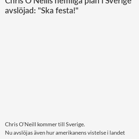
Chris O'Neills hemliga plan i Sverige
avslöjad: "Ska festa!"
Norska kungahuset
Danska kungahuset
Spanska kungahuset
Nederländska kungahuset
Belgiska kungahuset
Jordanska kungahuset
Luxemburgska storhertighuset
Japanska kejsarhuset
Thailändska kungahuset
Marockanska kungahuset
Monacos furstehus
Chris O’Neill kommer till Sverige.
Nu avslöjas även hur amerikanens vistelse i landet