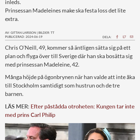
inleds.
Prinsessan Madeleines make ska festa loss det lite
extra.
AV: GITTAN LARSSON
|
BILDER: TT
PUBLICERAD: 2024-06-19
DELA:
C
hris O’Neill, 49, kommer så äntligen sätta sig på ett
plan och flyga över till Sverige där han ska bosätta sig
med prinsessan Madeleine, 42.
Många höjde på ögonbrynen när han valde att inte åka
till Stockholm samtidigt som hustrun och de tre
barnen.
LÄS MER:
Efter påstådda otroheten: Kungen tar inte
med prins Carl Philip