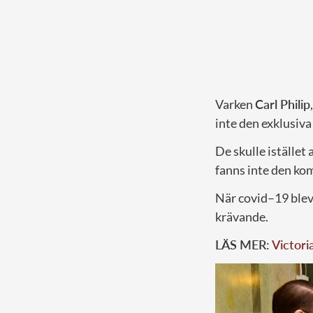
Varken
Carl Philip
inte den exklusiv
De skulle istället
fanns inte den ko
När covid–19 blev
krävande.
LÄS MER:
Victor