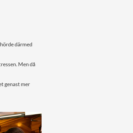
illhörde därmed
ntressen. Men då
et genast mer