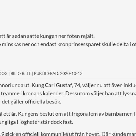
ett år sedan satte kungen ner foten rejält.
minskas ner och endast kronprinsessparet skulle delta i of
SKOG
|
BILDER: TT
|
PUBLICERAD: 2020-10-13
annorlunda ut. Kung
Carl Gustaf
, 74, väljer nu att även ink
trymme i kronans kalender. Dessutom väljer han att lyssn
det gäller officiella besök.
 ett år. Kungens beslut om att frigöra fem av barnbarnen f
ngliga Högheter står dock fast.
9 gick en officiell kommuniké ut från hovet. Där kunde man