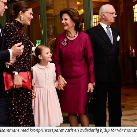
illsammans med kronprinsessparet varit en ovärderlig hjälp för vår monar