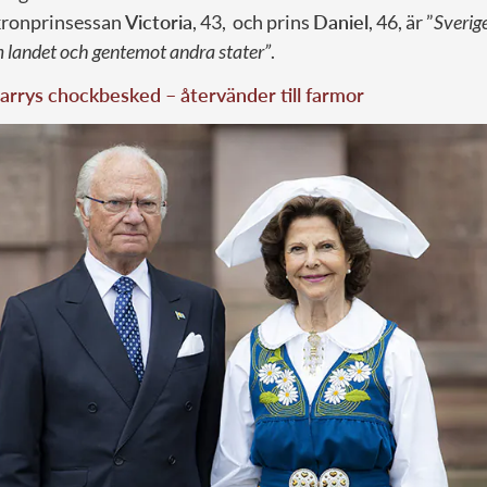
kronprinsessan
Victoria
, 43, och prins
Daniel
, 46, är ”
Sverig
 landet och gentemot andra stater”
.
arrys chockbesked – återvänder till farmor