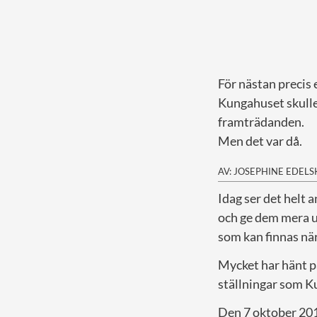
För nästan precis 
Kungahuset skulle 
framträdanden.
Men det var då.
AV: JOSEPHINE EDEL
I
dag ser det helt 
och ge dem mera u
som kan finnas när 
Mycket har hänt på
ställningar som Ku
Den 7 oktober 201