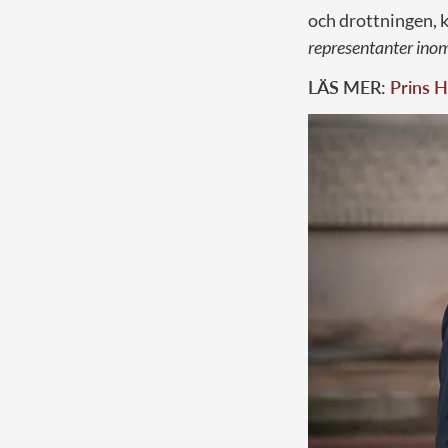
och drottningen, 
representanter inom
LÄS MER:
Prins H