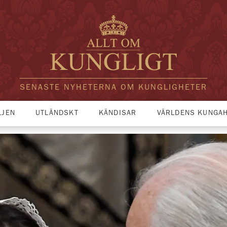
SENASTE NYHETERNA OM KUNGLIGHETER
LJEN
UTLÄNDSKT
KÄNDISAR
VÄRLDENS KUNGA