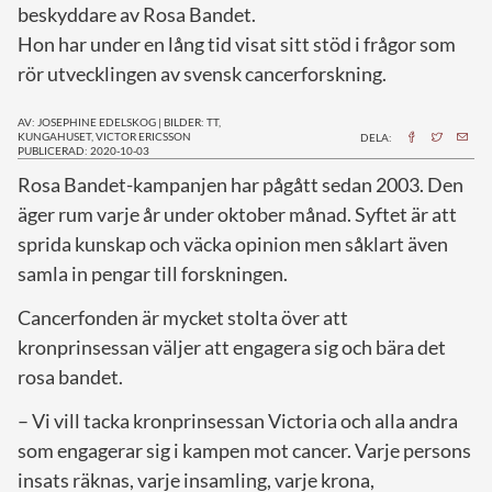
beskyddare av Rosa Bandet.
Hon har under en lång tid visat sitt stöd i frågor som
rör utvecklingen av svensk cancerforskning.
AV: JOSEPHINE EDELSKOG
|
BILDER: TT,
KUNGAHUSET, VICTOR ERICSSON
DELA:
PUBLICERAD: 2020-10-03
R
osa Bandet-kampanjen har pågått sedan 2003. Den
äger rum varje år under oktober månad. Syftet är att
sprida kunskap och väcka opinion men såklart även
samla in pengar till forskningen.
Cancerfonden är mycket stolta över att
kronprinsessan väljer att engagera sig och bära det
rosa bandet.
– Vi vill tacka kronprinsessan Victoria och alla andra
som engagerar sig i kampen mot cancer. Varje persons
insats räknas, varje insamling, varje krona,