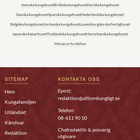
Svenska kungahuset
Brittiska kungahuset
Norska kungahuset
Danska kungahuset
Spanska kungahuset
Nederländska kungahuset
Belgiska kungahuset
Jordanska kungahuset
Luxemburgska storhertighuset
Japanska kejsarhuset
Thailändska kungahuset
Marockanska kungahuset
Monacos furstehus
SITEMAP
KONTAKTA OSS
Epost:
Hem
redaktion@alltomkungligt.se
Kungafamiljen
Telefon:
Utländskt
08-611 90 10
Kändisar
Chefredaktör & ansvarig
Redaktion
utgivare