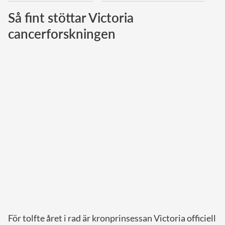
Så fint stöttar Victoria
Norska kungahuset
cancerforskningen
Danska kungahuset
Spanska kungahuset
Nederländska kungahuset
Belgiska kungahuset
Jordanska kungahuset
Luxemburgska storhertighuset
Japanska kejsarhuset
Thailändska kungahuset
Marockanska kungahuset
Monacos furstehus
För tolfte året i rad är kronprinsessan Victoria officiell