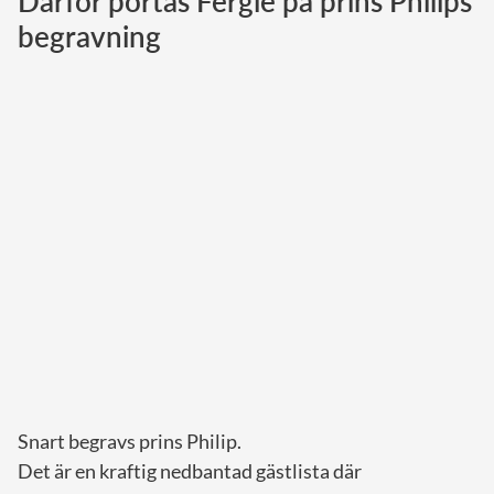
Därför portas Fergie på prins Philips
begravning
Norska kungahuset
Danska kungahuset
Spanska kungahuset
Nederländska kungahuset
Belgiska kungahuset
Jordanska kungahuset
Luxemburgska storhertighuset
Japanska kejsarhuset
Thailändska kungahuset
Marockanska kungahuset
Monacos furstehus
Snart begravs prins Philip.
Det är en kraftig nedbantad gästlista där