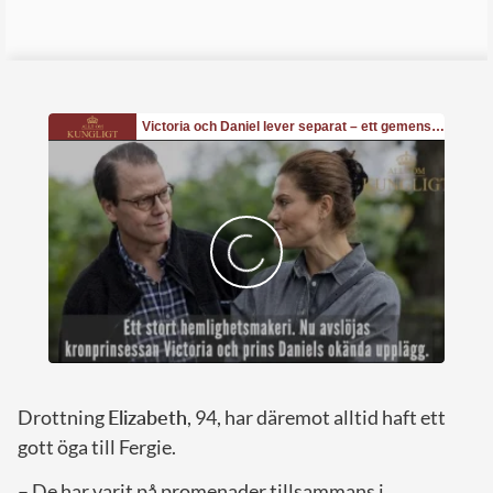
Drottning
Elizabeth
, 94, har däremot alltid haft ett
gott öga till Fergie.
– De har varit på promenader tillsammans i