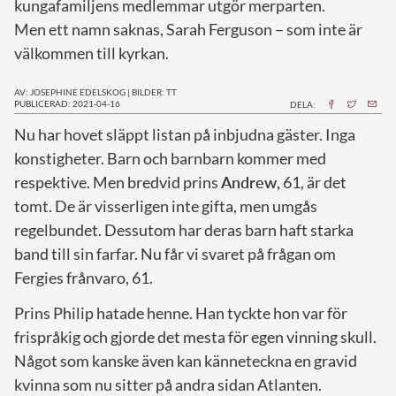
kungafamiljens medlemmar utgör merparten.
Men ett namn saknas, Sarah Ferguson – som inte är
välkommen till kyrkan.
AV: JOSEPHINE EDELSKOG
|
BILDER: TT
PUBLICERAD: 2021-04-16
DELA:
N
u har hovet släppt listan på inbjudna gäster. Inga
konstigheter. Barn och barnbarn kommer med
respektive. Men bredvid prins
Andrew,
61, är det
tomt. De är visserligen inte gifta, men umgås
regelbundet. Dessutom har deras barn haft starka
band till sin farfar. Nu får vi svaret på frågan om
Fergies frånvaro, 61.
Prins Philip hatade henne. Han tyckte hon var för
frispråkig och gjorde det mesta för egen vinning skull.
Något som kanske även kan känneteckna en gravid
kvinna som nu sitter på andra sidan Atlanten.