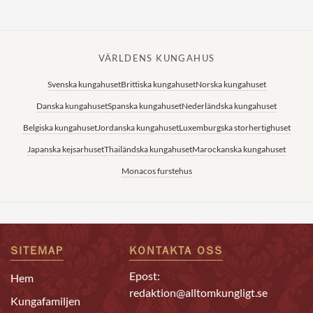
VÄRLDENS KUNGAHUS
Svenska kungahuset
Brittiska kungahuset
Norska kungahuset
Danska kungahuset
Spanska kungahuset
Nederländska kungahuset
Belgiska kungahuset
Jordanska kungahuset
Luxemburgska storhertighuset
Japanska kejsarhuset
Thailändska kungahuset
Marockanska kungahuset
Monacos furstehus
SITEMAP
KONTAKTA OSS
Epost:
Hem
redaktion@alltomkungligt.se
Kungafamiljen