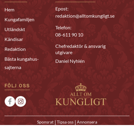
Epost:
Hem
redaktion@alltomkungligt.se
Kungafamiljen
Telefon:
Utländskt
08-611 90 10
Kändisar
Chefredaktör & ansvarig
Redaktion
utgivare
Bästa kungahus-
Daniel Nyhlén
sajterna
FÖLJ OSS
|
|
Sponsrat
Tipsa oss
Annonsera
© 2026 Allt om Kungligt. All rights reserved.