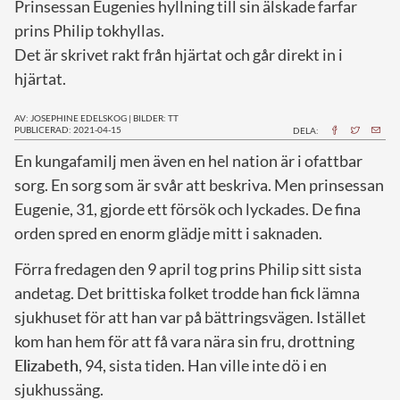
Prinsessan Eugenies hyllning till sin älskade farfar
prins Philip tokhyllas.
Det är skrivet rakt från hjärtat och går direkt in i
hjärtat.
AV: JOSEPHINE EDELSKOG
|
BILDER: TT
PUBLICERAD: 2021-04-15
DELA:
E
n kungafamilj men även en hel nation är i ofattbar
sorg. En sorg som är svår att beskriva. Men prinsessan
Eugenie, 31, gjorde ett försök och lyckades. De fina
orden spred en enorm glädje mitt i saknaden.
Förra fredagen den 9 april tog prins Philip sitt sista
andetag. Det brittiska folket trodde han fick lämna
sjukhuset för att han var på bättringsvägen. Istället
kom han hem för att få vara nära sin fru, drottning
Elizabeth
, 94, sista tiden. Han ville inte dö i en
sjukhussäng.