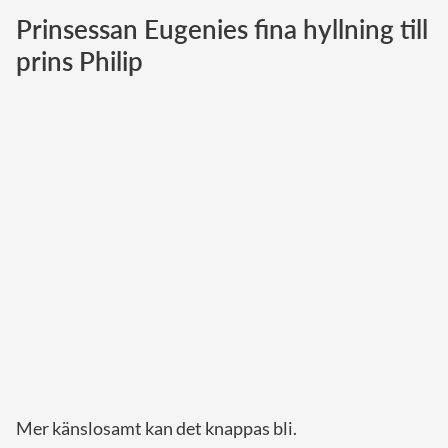
Prinsessan Eugenies fina hyllning till
Norska kungahuset
prins Philip
Danska kungahuset
Spanska kungahuset
Nederländska kungahuset
Belgiska kungahuset
Jordanska kungahuset
Luxemburgska storhertighuset
Japanska kejsarhuset
Thailändska kungahuset
Marockanska kungahuset
Monacos furstehus
Mer känslosamt kan det knappas bli.