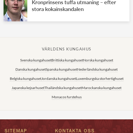
Kronprinsens tuffa utmaning – efter
stora kokainskandalen
VÄRLDENS KUNGAHUS
Svenska kungahuset
Brittiska kungahuset
Norska kungahuset
Danska kungahuset
Spanska kungahuset
Nederländska kungahuset
Belgiska kungahuset
Jordanska kungahuset
Luxemburgska storhertighuset
Japanska kejsarhuset
Thailändska kungahuset
Marockanska kungahuset
Monacos furstehus
SITEMAP
KONTAKTA OSS