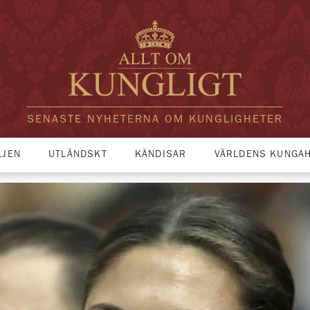
SENASTE NYHETERNA OM KUNGLIGHETER
LJEN
UTLÄNDSKT
KÄNDISAR
VÄRLDENS KUNGA