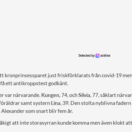
t kronprinsessparet just friskförklarats från covid-19 me
 få ett antikroppstest godkänt.
er var närvarande.
Kungen
, 74, och
Silvia
, 77, såklart närv
 föräldrar samt systern
Lina
, 39. Den stolta nyblivna fade
 Alexander som snart blir fem år.
råkigt att inte storasyrran kunde komma men även klokt att