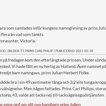
skara som samlades inför kungens namngivning av prins Juli
 flera än vad som tänkts.
orasyster, Victoria.
SKOG
|
BILDER: TT, PRINS CARL PHILIP
|
PUBLICERAD: 2021-03-30
edan på fredagen kom den efterlängtade prinsen. Under sön
esked. Vi hade fått en ny hertig av Halland. Även namnet p
, tredje barn namngavs, prins Julian Herbert Folke.
ådde bra i sin 49 centimeter långa och 3,2 kilo tunga krop
 välsignelse. Men någon fattades. Prins Carl Philips, stora
ctoria
, 43, valde att tacka nej till tacksägelsegudstjänsten.
 egna ord om sitt nya barnbarn prins Julien