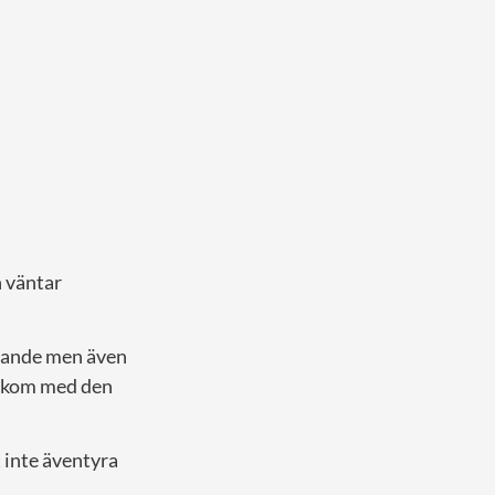
n väntar
arande men även
rn kom med den
 inte äventyra