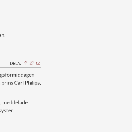
an.
DELA:
dagsförmiddagen
å prins
Carl Philips
,
p, meddelade
syster