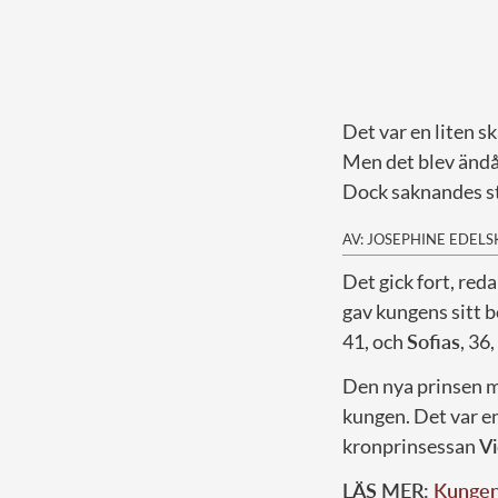
Det var en liten 
Men det blev ändå
Dock saknandes st
AV: JOSEPHINE EDEL
D
et gick fort, r
gav kungens sitt b
41, och
Sofias
, 36
Den nya prinsen m
kungen. Det var en
kronprinsessan
Vi
LÄS MER:
Kungens