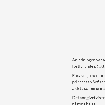
Anledningen var at
fortfarande på att
Endast sju person
prinsessan Sofias
äldsta sonen prins
Det var givetvis t
någons hälsa.