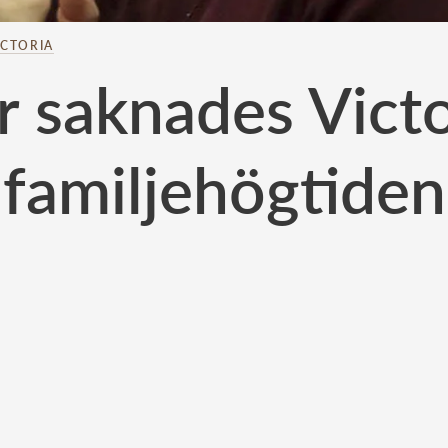
ICTORIA
r saknades Victo
familjehögtiden