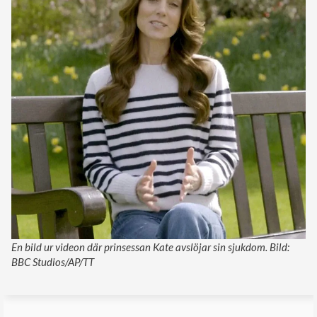
En bild ur videon där prinsessan Kate avslöjar sin sjukdom. Bild:
BBC Studios/AP/TT