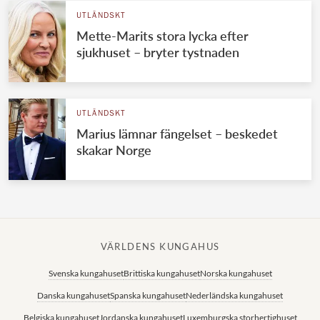
UTLÄNDSKT
Mette-Marits stora lycka efter
sjukhuset – bryter tystnaden
UTLÄNDSKT
Marius lämnar fängelset – beskedet
skakar Norge
VÄRLDENS KUNGAHUS
Svenska kungahuset
Brittiska kungahuset
Norska kungahuset
Danska kungahuset
Spanska kungahuset
Nederländska kungahuset
Belgiska kungahuset
Jordanska kungahuset
Luxemburgska storhertighuset