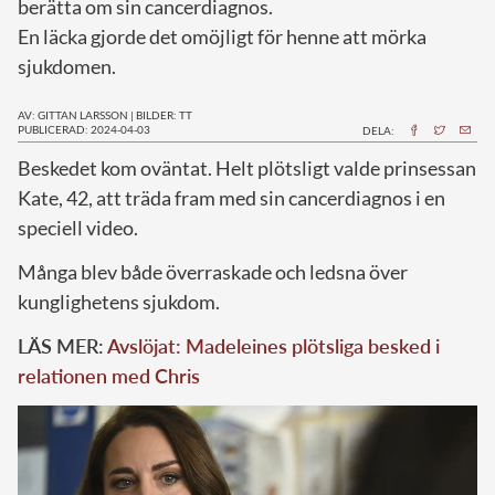
berätta om sin cancerdiagnos.
En läcka gjorde det omöjligt för henne att mörka
sjukdomen.
AV: GITTAN LARSSON
|
BILDER: TT
PUBLICERAD: 2024-04-03
DELA:
B
eskedet kom oväntat. Helt plötsligt valde prinsessan
Kate, 42, att träda fram med sin cancerdiagnos i en
speciell video.
Många blev både överraskade och ledsna över
kunglighetens sjukdom.
LÄS MER:
Avslöjat: Madeleines plötsliga besked i
relationen med Chris