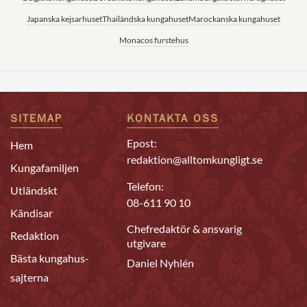
Japanska kejsarhuset
Thailändska kungahuset
Marockanska kungahuset
Monacos furstehus
SITEMAP
KONTAKTA OSS
Epost:
Hem
redaktion@alltomkungligt.se
Kungafamiljen
Telefon:
Utländskt
08-611 90 10
Kändisar
Chefredaktör & ansvarig
Redaktion
utgivare
Bästa kungahus-
Daniel Nyhlén
sajterna