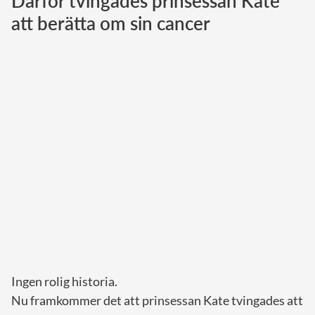
Därför tvingades prinsessan Kate
att berätta om sin cancer
Norska kungahuset
Danska kungahuset
Spanska kungahuset
Nederländska kungahuset
Belgiska kungahuset
Jordanska kungahuset
Luxemburgska storhertighuset
Japanska kejsarhuset
Thailändska kungahuset
Marockanska kungahuset
Monacos furstehus
Ingen rolig historia.
Nu framkommer det att prinsessan Kate tvingades att