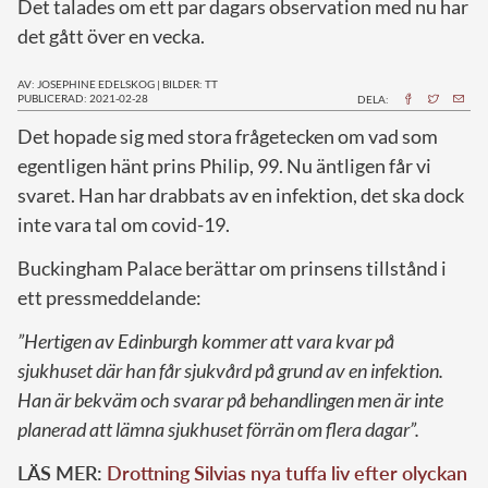
Det talades om ett par dagars observation med nu har
det gått över en vecka.
AV: JOSEPHINE EDELSKOG
|
BILDER: TT
PUBLICERAD: 2021-02-28
DELA:
D
et hopade sig med stora frågetecken om vad som
egentligen hänt prins Philip, 99. Nu äntligen får vi
svaret. Han har drabbats av en infektion, det ska dock
inte vara tal om covid-19.
Buckingham Palace berättar om prinsens tillstånd i
ett pressmeddelande:
”Hertigen av Edinburgh kommer att vara kvar på
sjukhuset där han får sjukvård på grund av en infektion.
Han är bekväm och svarar på behandlingen men är inte
planerad att lämna sjukhuset förrän om flera dagar”.
LÄS MER:
Drottning Silvias nya tuffa liv efter olyckan