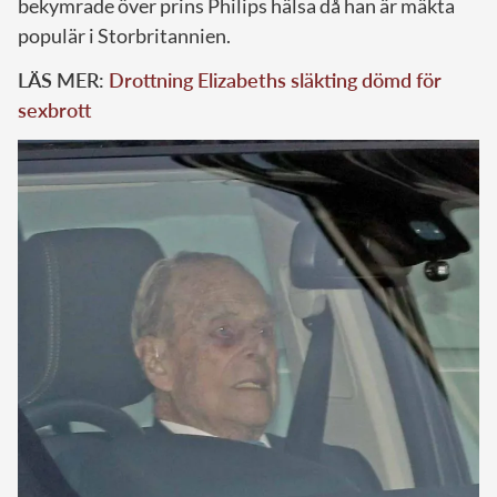
bekymrade över prins Philips hälsa då han är mäkta
populär i Storbritannien.
LÄS MER:
Drottning Elizabeths släkting dömd för
sexbrott