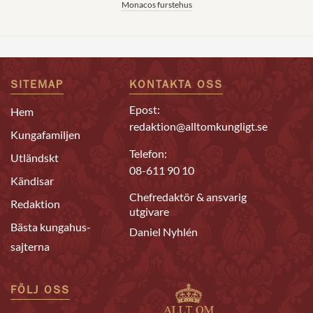
Monacos furstehus
SITEMAP
KONTAKTA OSS
Epost:
Hem
redaktion@alltomkungligt.se
Kungafamiljen
Telefon:
Utländskt
08-611 90 10
Kändisar
Chefredaktör & ansvarig
Redaktion
utgivare
Bästa kungahus-
Daniel Nyhlén
sajterna
FÖLJ OSS