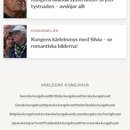
tystnaden – avslöjar allt
KUNGAFAMILJEN
Kungens kärleksmys med Silvia – se
romantiska bilderna!
VÄRLDENS KUNGAHUS
Svenska kungahuset
Brittiska kungahuset
Norska kungahuset
Danska kungahuset
Spanska kungahuset
Nederländska kungahuset
Belgiska kungahuset
Jordanska kungahuset
Luxemburgska storhertighuset
Japanska kejsarhuset
Thailändska kungahuset
Marockanska kungahuset