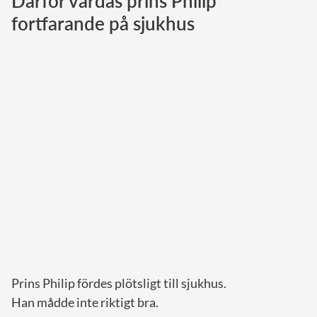
Därför vårdas prins Philip
fortfarande på sjukhus
Norska kungahuset
Danska kungahuset
Spanska kungahuset
Nederländska kungahuset
Belgiska kungahuset
Jordanska kungahuset
Luxemburgska storhertighuset
Japanska kejsarhuset
Thailändska kungahuset
Marockanska kungahuset
Monacos furstehus
Prins Philip fördes plötsligt till sjukhus.
Han mådde inte riktigt bra.