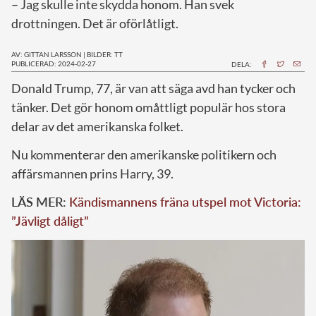
– Jag skulle inte skydda honom. Han svek
drottningen. Det är oförlåtligt.
AV: GITTAN LARSSON
|
BILDER: TT
PUBLICERAD: 2024-02-27
DELA:
D
onald Trump, 77, är van att säga avd han tycker och
tänker. Det gör honom omåttligt populär hos stora
delar av det amerikanska folket.
Nu kommenterar den amerikanske politikern och
affärsmannen prins Harry, 39.
LÄS MER:
Kändismannens fräna utspel mot Victoria:
”Jävligt dåligt”