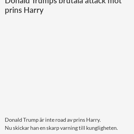
Donald Trumps brutala attack mot
prins Harry
Norska kungahuset
Danska kungahuset
Spanska kungahuset
Nederländska kungahuset
Belgiska kungahuset
Jordanska kungahuset
Luxemburgska storhertighuset
Japanska kejsarhuset
Thailändska kungahuset
Marockanska kungahuset
Monacos furstehus
Donald Trump är inte road av prins Harry.
Nu skickar han en skarp varning till kungligheten.