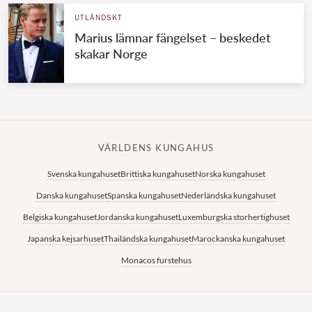
UTLÄNDSKT
Marius lämnar fängelset – beskedet
skakar Norge
VÄRLDENS KUNGAHUS
Svenska kungahuset
Brittiska kungahuset
Norska kungahuset
Danska kungahuset
Spanska kungahuset
Nederländska kungahuset
Belgiska kungahuset
Jordanska kungahuset
Luxemburgska storhertighuset
Japanska kejsarhuset
Thailändska kungahuset
Marockanska kungahuset
Monacos furstehus