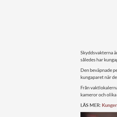
Skyddsvakterna är 
således har kunga
Den beväpnade pers
kungaparet när de r
Från vaktlokalern
kameror och olika
LÄS MER:
Kungens