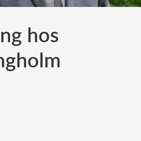
ång hos
ingholm