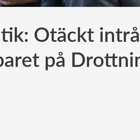
ik: Otäckt intr
aret på Drottn