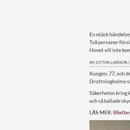
En otäck händelse
Två personer försö
Hovet vill inte k
AV: GITTAN LARSSON
K
ungen, 77, och dr
Drottningholms sl
Säkerheten kring 
och så kallade sk
LÄS MER:
Blixtbe