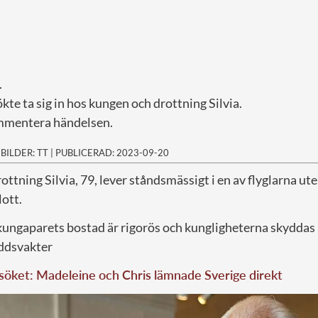
.
kte ta sig in hos kungen och drottning Silvia.
ommentera händelsen.
|
BILDER: TT
|
PUBLICERAD: 2023-09-20
ottning Silvia, 79, lever ståndsmässigt i en av flyglarna ute
ott.
kungaparets bostad är rigorös och kungligheterna skyddas 
yddsvakter
söket: Madeleine och Chris lämnade Sverige direkt