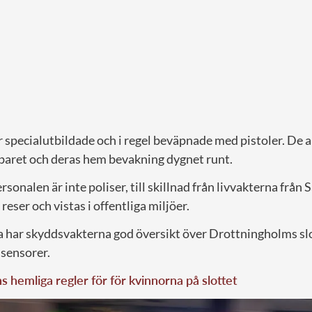
specialutbildade och i regel beväpnade med pistoler. De ar
paret och deras hem bevakning dygnet runt.
onalen är inte poliser, till skillnad från livvakterna från
eser och vistas i offentliga miljöer.
a har skyddsvakterna god översikt över Drottningholms slo
 sensorer.
 hemliga regler för för kvinnorna på slottet