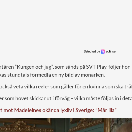
tären ”Kungen och jag”, som sänds på SVT Play, följer ho
kas stundtals förmedla en ny bild av monarken.
 också veta vilka regler som gäller för en kvinna som ska tr
er som hovet skickar ut i förväg – vilka måste följas in i deta
t mot Madeleines okända lyxliv i Sverige: ”Mår illa”