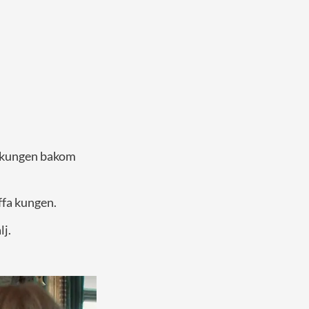
n kungen bakom
äffa kungen.
lj.