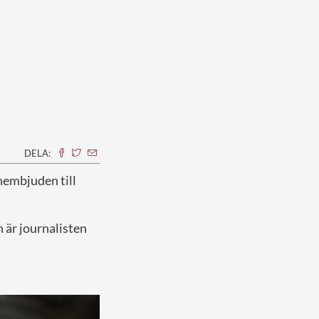
DELA:
 hembjuden till
n är journalisten