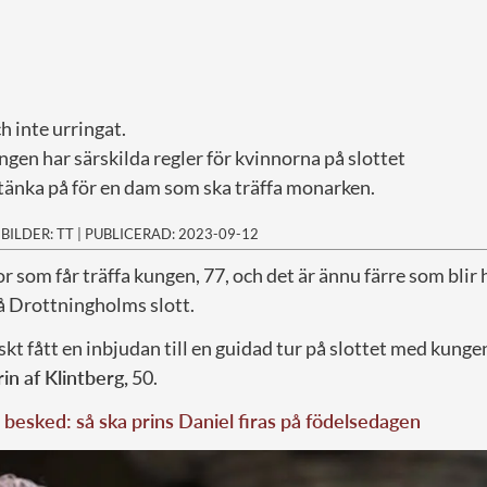
h inte urringat.
ngen har särskilda regler för kvinnorna på slottet
 tänka på för en dam som ska träffa monarken.
|
BILDER: TT
|
PUBLICERAD: 2023-09-12
or som får träffa kungen, 77, och det är ännu färre som blir
 Drottningholms slott.
skt fått en inbjudan till en guidad tur på slottet med kunge
in af Klintberg,
50.
besked: så ska prins Daniel firas på födelsedagen