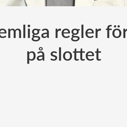
mliga regler fö
på slottet