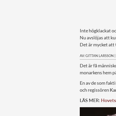
Inte högklackat oc
Nu avslöjas att ku
Det är mycket att
AV: GITTAN LARSSON
D
et är få människ
monarkens hem på
En av de som fakti
och regissören
Kar
LÄS MER:
Hovets 