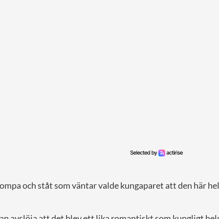
pompa och ståt som väntar valde kungaparet att den här he
an avslöja att det blev ett lika romantiskt som kungligt h