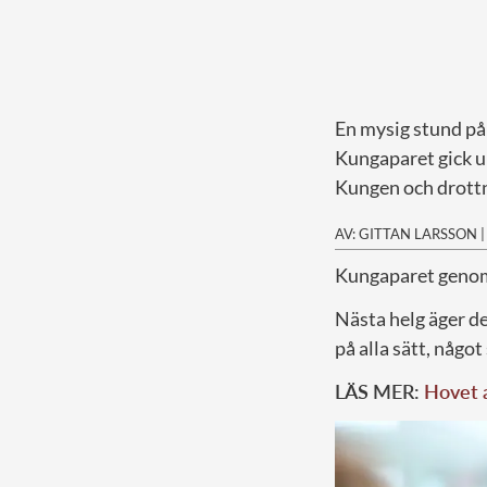
En mysig stund på
Kungaparet gick u
Kungen och drottni
AV: GITTAN LARSSON
K
ungaparet genomg
Nästa helg äger d
på alla sätt, någo
LÄS MER:
Hovet a