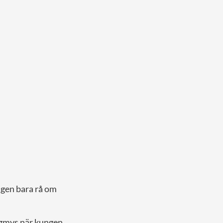
lgen bara rå om
elgmys när kungen