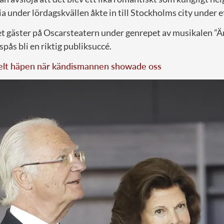
ia under lördagskvällen åkte in till Stockholms city under e
t gäster på Oscarsteatern under genrepet av musikalen ”Ä
spås bli en riktig publiksuccé.
helt häpen när kändismannen showade oss