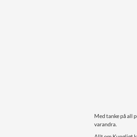
Med tanke på all 
varandra.
Allt om Kungligt k