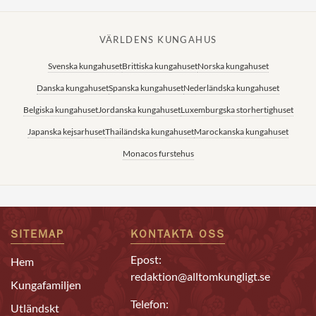
VÄRLDENS KUNGAHUS
Svenska kungahuset
Brittiska kungahuset
Norska kungahuset
Danska kungahuset
Spanska kungahuset
Nederländska kungahuset
Belgiska kungahuset
Jordanska kungahuset
Luxemburgska storhertighuset
Japanska kejsarhuset
Thailändska kungahuset
Marockanska kungahuset
Monacos furstehus
SITEMAP
KONTAKTA OSS
Epost:
Hem
redaktion@alltomkungligt.se
Kungafamiljen
Telefon:
Utländskt