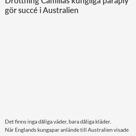
Drottning Camillas kungliga paraply
gör succé i Australien
Norska kungahuset
Danska kungahuset
Spanska kungahuset
Nederländska kungahuset
Belgiska kungahuset
Jordanska kungahuset
Luxemburgska storhertighuset
Japanska kejsarhuset
Thailändska kungahuset
Marockanska kungahuset
Monacos furstehus
Det finns inga dåliga väder, bara dåliga kläder.
När Englands kungapar anlände till Australien visade