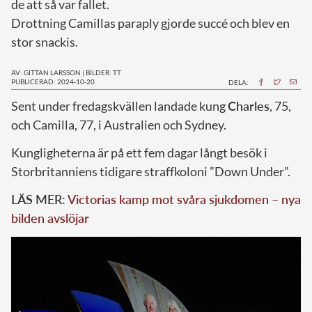
de att så var fallet.
Drottning Camillas paraply gjorde succé och blev en
stor snackis.
AV: GITTAN LARSSON
|
BILDER: TT
PUBLICERAD: 2024-10-20
DELA:
S
ent under fredagskvällen landade kung
Charles
, 75,
och Camilla, 77, i Australien och Sydney.
Kungligheterna är på ett fem dagar långt besök i
Storbritanniens tidigare straffkoloni ”Down Under”.
LÄS MER:
Victorias kamp mot svåra sjukdomen – nya
bilden avslöjar