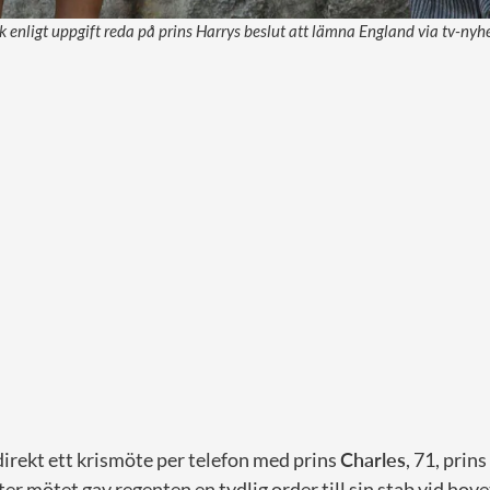
ck enligt uppgift reda på prins Harrys beslut att lämna England via tv-nyh
irekt ett krismöte per telefon med prins
Charles
, 71, prins
er mötet gav regenten en tydlig order till sin stab vid hovet