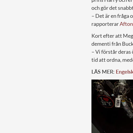
och gör det snabb
– Det är en fråga o
rapporterar
Afton
Kort efter att Me
dementi från Buc
– Vi förstår deras
tid att ordna, me
LÄS MER:
Engels