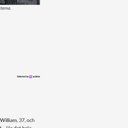
eterna.
William
, 37, och
 – lös det hela