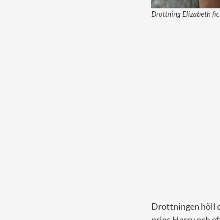
Drottning Elizabeth fi
Drottningen höll d
prins Harry och eft