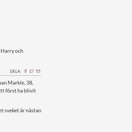
s Harry och
DELA:
han Markle, 38,
tt först ha blivit
t sveket är nästan