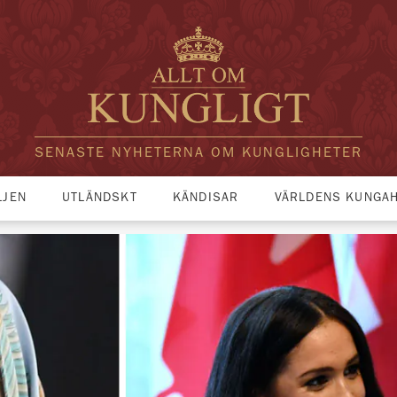
SENASTE NYHETERNA OM KUNGLIGHETER
LJEN
UTLÄNDSKT
KÄNDISAR
VÄRLDENS KUNGA