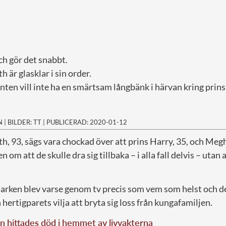
ch gör det snabbt.
 är glasklar i sin order.
nten vill inte ha en smärtsam långbänk i härvan kring prin
N
|
BILDER: TT
|
PUBLICERAD: 2020-01-12
th, 93, sägs vara chockad över att prins Harry, 35, och Meg
om att de skulle dra sig tillbaka – i alla fall delvis – utan a
arken blev varse genom tv precis som vem som helst och de
 hertigparets vilja att bryta sig loss från kungafamiljen.
n hittades död i hemmet av livvakterna