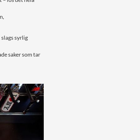
n,
slags syrlig
rade saker som tar