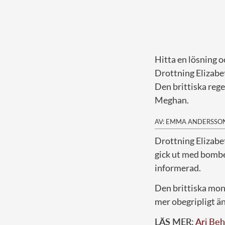
Hitta en lösning o
Drottning Elizabeth
Den brittiska rege
Meghan.
AV: EMMA ANDERSSO
D
rottning Elizabe
gick ut med bomben 
informerad.
Den brittiska mon
mer obegripligt än
LÄS MER:
Ari Beh