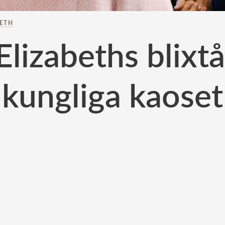
BETH
Elizabeths blixtå
kungliga kaoset