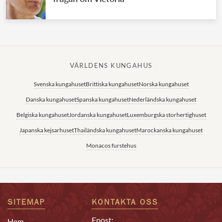
VÄRLDENS KUNGAHUS
Svenska kungahuset
Brittiska kungahuset
Norska kungahuset
Danska kungahuset
Spanska kungahuset
Nederländska kungahuset
Belgiska kungahuset
Jordanska kungahuset
Luxemburgska storhertighuset
Japanska kejsarhuset
Thailändska kungahuset
Marockanska kungahuset
Monacos furstehus
SITEMAP
KONTAKTA OSS
Epost:
Hem