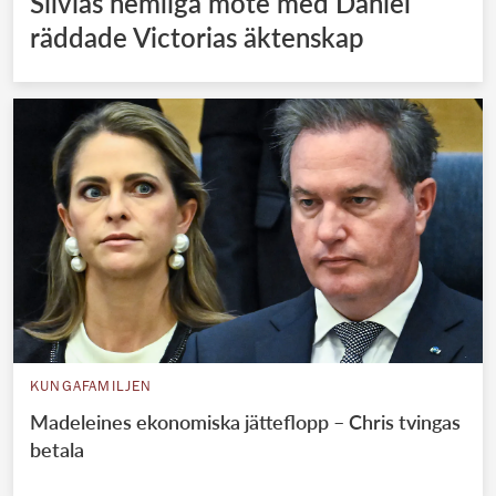
Silvias hemliga möte med Daniel
räddade Victorias äktenskap
KUNGAFAMILJEN
Madeleines ekonomiska jätteflopp – Chris tvingas
betala