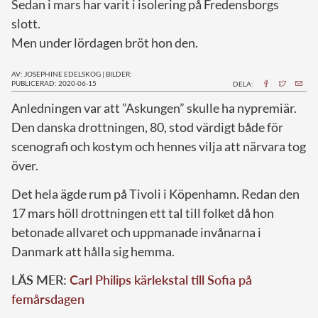
Sedan i mars har varit i isolering på Fredensborgs
slott.
Men under lördagen bröt hon den.
AV: JOSEPHINE EDELSKOG
|
BILDER:
PUBLICERAD: 2020-06-15
DELA:
A
nledningen var att ”Askungen” skulle ha nypremiär.
Den danska drottningen, 80, stod värdigt både för
scenografi och kostym och hennes vilja att närvara tog
över.
Det hela ägde rum på Tivoli i Köpenhamn. Redan den
17 mars höll drottningen ett tal till folket då hon
betonade allvaret och uppmanade invånarna i
Danmark att hålla sig hemma.
LÄS MER:
Carl Philips kärlekstal till Sofia på
femårsdagen