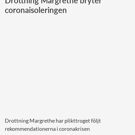
Drottning Margrethe bryter
coronaisoleringen
Norska kungahuset
Danska kungahuset
Spanska kungahuset
Nederländska kungahuset
Belgiska kungahuset
Jordanska kungahuset
Luxemburgska storhertighuset
Japanska kejsarhuset
Thailändska kungahuset
Marockanska kungahuset
Monacos furstehus
Drottning Margrethe har plikttroget följt
rekommendationerna i coronakrisen