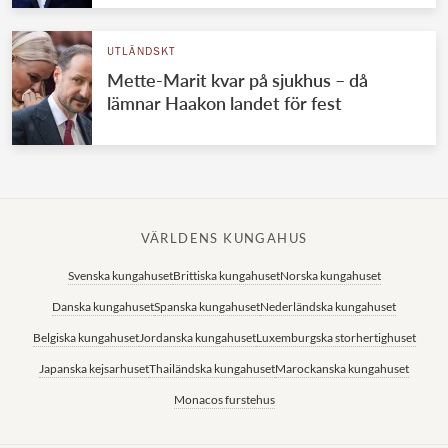
UTLÄNDSKT
Mette-Marit kvar på sjukhus – då
lämnar Haakon landet för fest
VÄRLDENS KUNGAHUS
Svenska kungahuset
Brittiska kungahuset
Norska kungahuset
Danska kungahuset
Spanska kungahuset
Nederländska kungahuset
Belgiska kungahuset
Jordanska kungahuset
Luxemburgska storhertighuset
Japanska kejsarhuset
Thailändska kungahuset
Marockanska kungahuset
Monacos furstehus