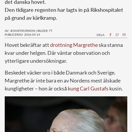
det danska hovet.
Den tidigare regenten har lagts in på Rikshospitalet
på grund av kärlkramp.
AV: JENNIFER ERIXON
|
BILDER: TT
PUBLICERAD: 2026-05-14
DELA:
Hovet bekräftar att
drottning Margrethe
ska stanna
kvar under helgen. Där väntar observation och
ytterligare undersökningar.
Beskedet väcker oro i både Danmark och Sverige.
Margrethe är inte bara en av Nordens mest älskade
kungligheter – hon är också
kung Carl Gustafs
kusin.