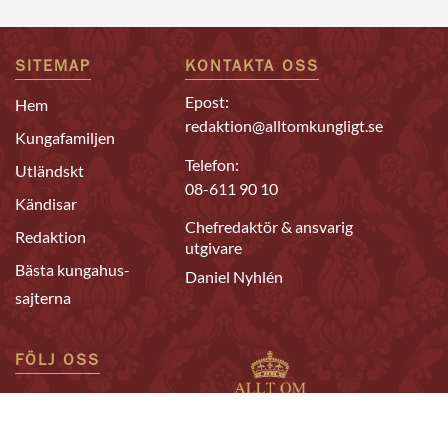
SITEMAP
KONTAKTA OSS
Epost:
Hem
redaktion@alltomkungligt.se
Kungafamiljen
Telefon:
Utländskt
08-611 90 10
Kändisar
Chefredaktör & ansvarig
Redaktion
utgivare
Bästa kungahus-
Daniel Nyhlén
sajterna
FÖLJ OSS