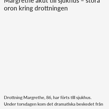
Margrethe akut till sjukhus – stora
oron kring drottningen
Norska kungahuset
Danska kungahuset
Spanska kungahuset
Nederländska kungahuset
Belgiska kungahuset
Jordanska kungahuset
Luxemburgska storhertighuset
Japanska kejsarhuset
Thailändska kungahuset
Marockanska kungahuset
Monacos furstehus
Drottning Margrethe, 86, har förts till sjukhus.
Under torsdagen kom det dramatiska beskedet från