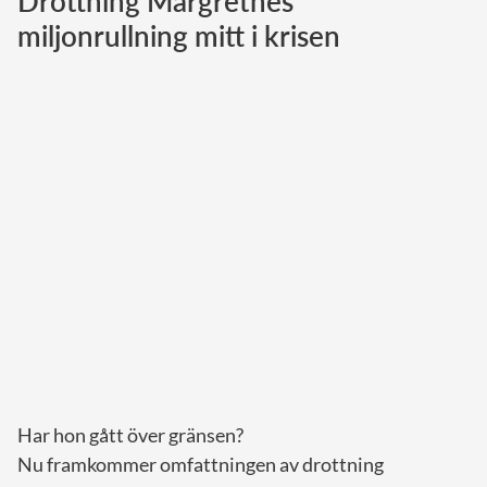
Drottning Margrethes
miljonrullning mitt i krisen
Norska kungahuset
Danska kungahuset
Spanska kungahuset
Nederländska kungahuset
Belgiska kungahuset
Jordanska kungahuset
Luxemburgska storhertighuset
Japanska kejsarhuset
Thailändska kungahuset
Marockanska kungahuset
Monacos furstehus
Har hon gått över gränsen?
Nu framkommer omfattningen av drottning