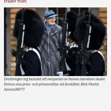
träder fram
Drottningen tog beslutet att merparten av hennes barnbarn skukle
förlora sina prins- och prinsesstitlar vid årsskiftet. Bild: Martin
Sylvest/AP/TT