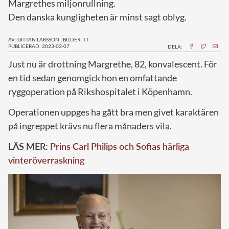
Margrethes miljonrullning.
Den danska kungligheten är minst sagt oblyg.
AV: GITTAN LARSSON
|
BILDER: TT
PUBLICERAD: 2023-03-07
DELA:
J
ust nu är drottning Margrethe, 82, konvalescent. För
en tid sedan genomgick hon en omfattande
ryggoperation på Rikshospitalet i Köpenhamn.
Operationen uppges ha gått bra men givet karaktären
på ingreppet krävs nu flera månaders vila.
LÄS MER:
Prins Carl Philips och Sofias härliga
vinteröverraskning