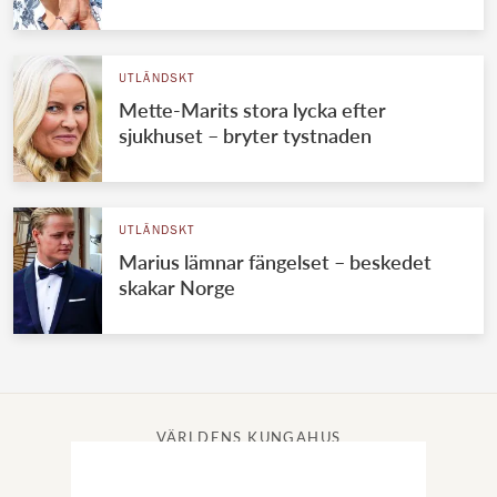
UTLÄNDSKT
Mette-Marits stora lycka efter
sjukhuset – bryter tystnaden
UTLÄNDSKT
Marius lämnar fängelset – beskedet
skakar Norge
VÄRLDENS KUNGAHUS
Svenska kungahuset
Brittiska kungahuset
Norska kungahuset