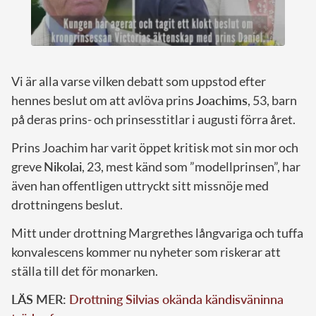
Vi är alla varse vilken debatt som uppstod efter
hennes beslut om att avlöva prins
Joachims
, 53, barn
på deras prins- och prinsesstitlar i augusti förra året.
Prins Joachim har varit öppet kritisk mot sin mor och
greve
Nikolai
, 23, mest känd som ”modellprinsen”, har
även han offentligen uttryckt sitt missnöje med
drottningens beslut.
Mitt under drottning Margrethes långvariga och tuffa
konvalescens kommer nu nyheter som riskerar att
ställa till det för monarken.
LÄS MER:
Drottning Silvias okända kändisväninna