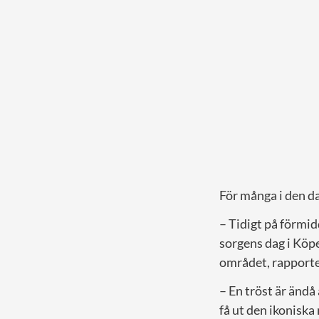
För många i den 
– Tidigt på förmid
sorgens dag i Köp
området, rapport
– En tröst är änd
få ut den ikonisk