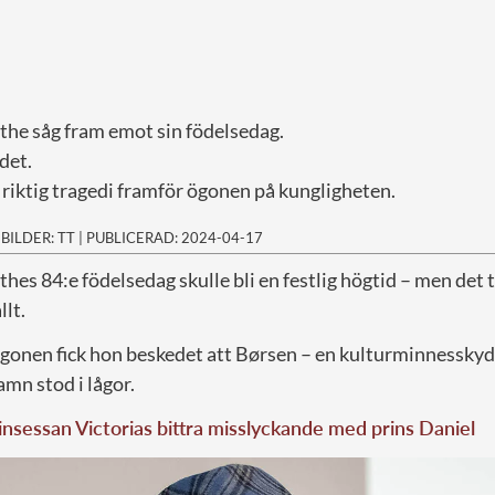
he såg fram emot sin födelsedag.
det.
 riktig tragedi framför ögonen på kungligheten.
|
BILDER: TT
|
PUBLICERAD: 2024-04-17
hes 84:e födelsedag skulle bli en festlig högtid – men det 
llt.
onen fick hon beskedet att Børsen – en kulturminnesskyd
mn stod i lågor.
nsessan Victorias bittra misslyckande med prins Daniel