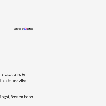
n rasade in. En
la att undvika
ningstjänsten hann