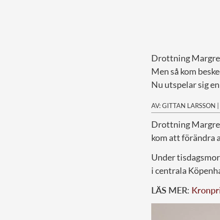
Drottning Margret
Men så kom beske
Nu utspelar sig en
AV: GITTAN LARSSON
D
rottning Margret
kom att förändra a
Under tisdagsmorg
i centrala Köpenha
LÄS MER:
Kronpri