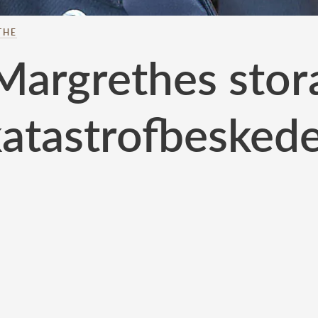
THE
Margrethes stora
atastrofbesked