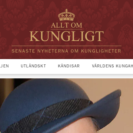
SENASTE NYHETERNA OM KUNGLIGHETER
LJEN
UTLÄNDSKT
KÄNDISAR
VÄRLDENS KUNGA