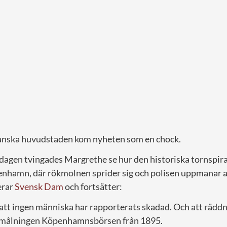
danska huvudstaden kom nyheten som en chock.
dagen tvingades Margrethe se hur den historiska tornspira
enhamn, där rökmolnen sprider sig och polisen uppmanar al
erar
Svensk Dam
och fortsätter:
å att ingen människa har rapporterats skadad. Och att rädd
a målningen Köpenhamnsbörsen från 1895.