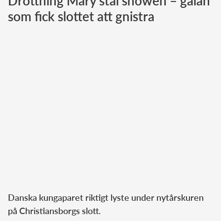
Drottning Mary stal showen – galan
som fick slottet att gnistra
Norska kungahuset
Danska kungahuset
Spanska kungahuset
Nederländska kungahuset
Belgiska kungahuset
Jordanska kungahuset
Luxemburgska storhertighuset
Japanska kejsarhuset
Thailändska kungahuset
Marockanska kungahuset
Monacos furstehus
Danska kungaparet riktigt lyste under nytårskuren
på Christiansborgs slott.