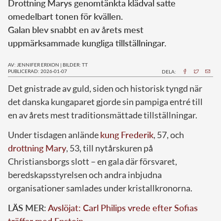
Drottning Marys genomtänkta klädval satte
omedelbart tonen för kvällen.
Galan blev snabbt en av årets mest
uppmärksammade kungliga tillställningar.
AV: JENNIFER ERIXON
|
BILDER: TT
PUBLICERAD: 2026-01-07
DELA:
Det gnistrade av guld, siden och historisk tyngd när
det danska kungaparet gjorde sin pampiga entré till
en av årets mest traditionsmättade tillställningar.
Under tisdagen anlände
kung Frederik
, 57, och
drottning Mary
, 53, till nytårskuren på
Christiansborgs slott – en gala där försvaret,
beredskapsstyrelsen och andra inbjudna
organisationer samlades under kristallkronorna.
LÄS MER:
Avslöjat: Carl Philips vrede efter Sofias
träffar med Epstein