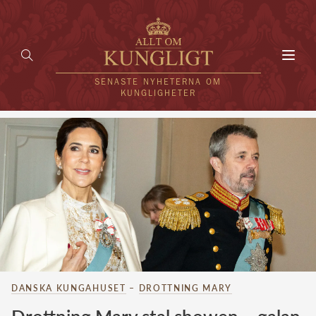
Toggl
navig
SENASTE NYHETERNA OM
KUNGLIGHETER
HEM
KUNGAFAMILJEN
UTLÄNDSKT
KÄNDISAR
VÄRLDENS KUNGAHUS
DANSKA KUNGAHUSET
–
DROTTNING MARY
Svenska kungahuset
REDAKTION
Brittiska kungahuset