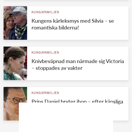
KUNGAFAMILJEN
Kungens kärleksmys med Silvia – se
romantiska bilderna!
KUNGAFAMILJEN
Knivbeväpnad man närmade sig Victoria
– stoppades av vakter
KUNGAFAMILJEN
Prins Daniel bryter ihop – efter känsliga
frågan om Victoria