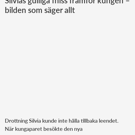
Silvias gulliga fniss framför kungen –
bilden som säger allt
Norska kungahuset
Danska kungahuset
Spanska kungahuset
Nederländska kungahuset
Belgiska kungahuset
Jordanska kungahuset
Luxemburgska storhertighuset
Japanska kejsarhuset
Thailändska kungahuset
Marockanska kungahuset
Monacos furstehus
Drottning Silvia kunde inte hålla tillbaka leendet.
När kungaparet besökte den nya