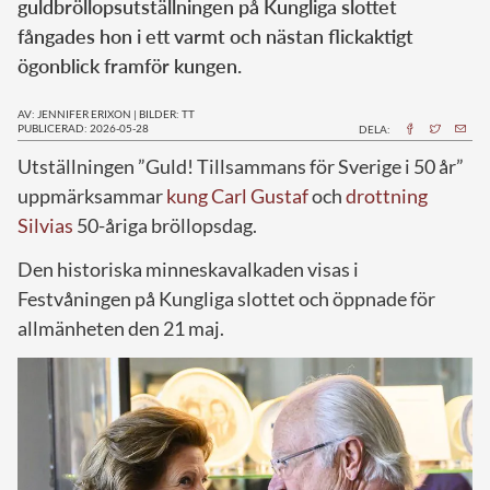
guldbröllopsutställningen på Kungliga slottet
fångades hon i ett varmt och nästan flickaktigt
ögonblick framför kungen.
AV: JENNIFER ERIXON
|
BILDER: TT
PUBLICERAD: 2026-05-28
DELA:
Utställningen ”Guld! Tillsammans för Sverige i 50 år”
uppmärksammar
kung Carl Gustaf
och
drottning
Silvias
50-åriga bröllopsdag.
Den historiska minneskavalkaden visas i
Festvåningen på Kungliga slottet och öppnade för
allmänheten den 21 maj.