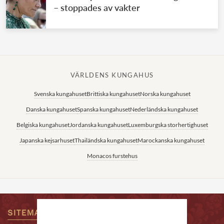
– stoppades av vakter
VÄRLDENS KUNGAHUS
Svenska kungahuset
Brittiska kungahuset
Norska kungahuset
Danska kungahuset
Spanska kungahuset
Nederländska kungahuset
Belgiska kungahuset
Jordanska kungahuset
Luxemburgska storhertighuset
Japanska kejsarhuset
Thailändska kungahuset
Marockanska kungahuset
Monacos furstehus
SITEMAP
KONTAKTA OSS