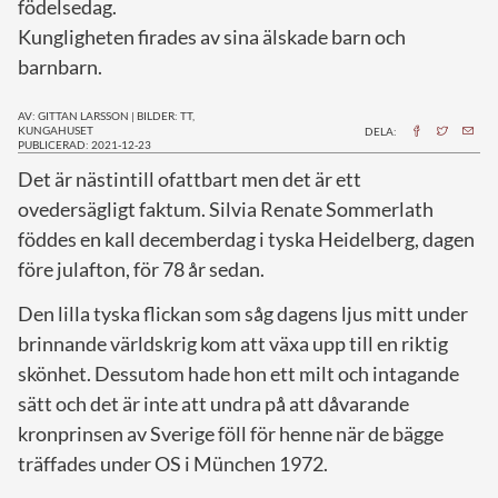
födelsedag.
Kungligheten firades av sina älskade barn och
barnbarn.
AV: GITTAN LARSSON
|
BILDER: TT,
KUNGAHUSET
DELA:
PUBLICERAD: 2021-12-23
D
et är nästintill ofattbart men det är ett
ovedersägligt faktum. Silvia Renate Sommerlath
föddes en kall decemberdag i tyska Heidelberg, dagen
före julafton, för 78 år sedan.
Den lilla tyska flickan som såg dagens ljus mitt under
brinnande världskrig kom att växa upp till en riktig
skönhet. Dessutom hade hon ett milt och intagande
sätt och det är inte att undra på att dåvarande
kronprinsen av Sverige föll för henne när de bägge
träffades under OS i München 1972.