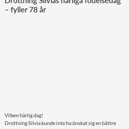
Drottning Silvias härliga födelsedag
– fyller 78 år
Norska kungahuset
Danska kungahuset
Spanska kungahuset
Nederländska kungahuset
Belgiska kungahuset
Jordanska kungahuset
Luxemburgska storhertighuset
Japanska kejsarhuset
Thailändska kungahuset
Marockanska kungahuset
Monacos furstehus
Vilken härlig dag!
Drottning Silvia kunde inte ha önskat sig en bättre