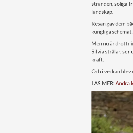
stranden,
soliga f
landskap.
Resan gav dem både
kungliga schemat.
Men nu är drottni
Silvia strålar,
ser 
kraft.
Och i veckan blev 
LÄS MER:
Andra k