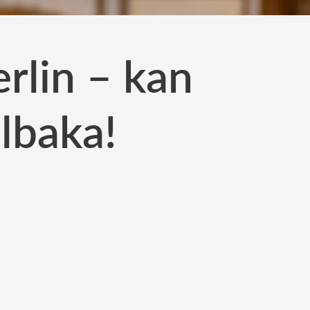
erlin – kan
llbaka!