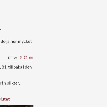
.
 dölja hur mycket
DELA:
, 81, tillbaka i den
rån plikter,
slutet