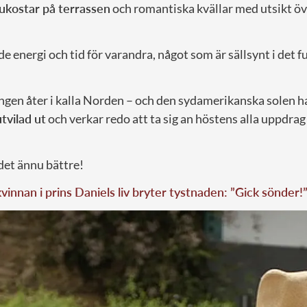
rukostar på terrassen
och romantiska kvällar med utsikt öv
 energi och tid för varandra, något som är sällsynt i det f
ngen åter i kalla Norden – och den sydamerikanska solen ha
utvilad ut
och verkar redo att ta sig an höstens alla uppdra
det ännu bättre!
vinnan i prins Daniels liv bryter tystnaden: ”Gick sönder!