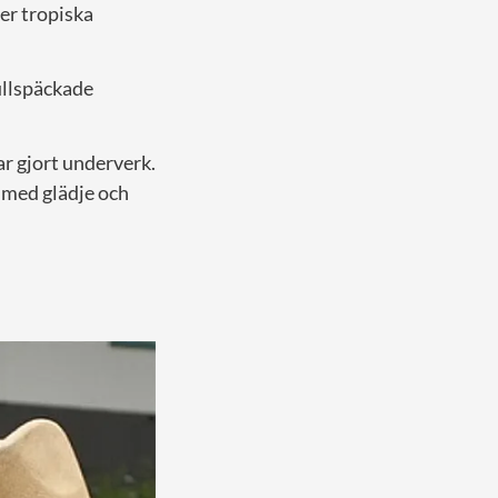
er tropiska
ullspäckade
r gjort underverk.
g med glädje och
”