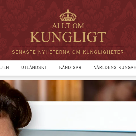
SENASTE NYHETERNA OM KUNGLIGHETER
LJEN
UTLÄNDSKT
KÄNDISAR
VÄRLDENS KUNGA