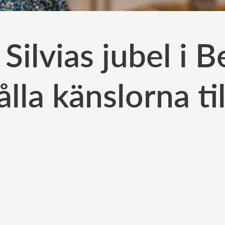
Silvias jubel i B
ålla känslorna ti