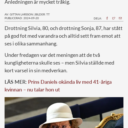
Anledningen är mycket tråkig.
AV: GITTAN LARSSON
|
BILDER: TT
PUBLICERAD: 2024-09-20
DELA:
D
rottning Silvia, 80, och drottning Sonja, 87, har stått
på god fot med varandra och alltid sett fram emot att
ses i olika sammanhang.
Under fredagen var det meningen att de två
kungligheterna skulle ses – men Silvia ställde med
kort varsel in sin medverkan.
LÄS MER:
Prins Daniels okända liv med 41-åriga
kvinnan – nu talar hon ut