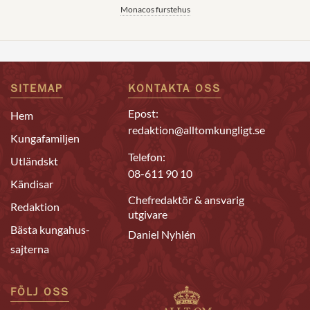
Monacos furstehus
SITEMAP
KONTAKTA OSS
Epost:
Hem
redaktion@alltomkungligt.se
Kungafamiljen
Telefon:
Utländskt
08-611 90 10
Kändisar
Chefredaktör & ansvarig
Redaktion
utgivare
Bästa kungahus-
Daniel Nyhlén
sajterna
FÖLJ OSS