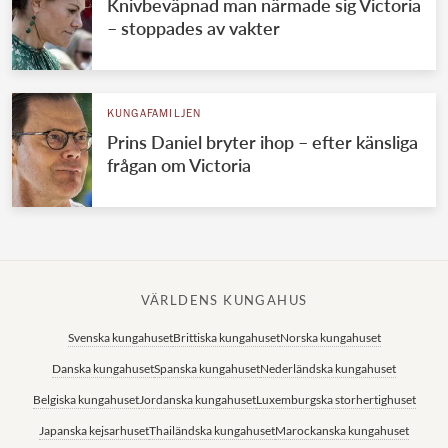
Knivbeväpnad man närmade sig Victoria
– stoppades av vakter
KUNGAFAMILJEN
Prins Daniel bryter ihop – efter känsliga
frågan om Victoria
VÄRLDENS KUNGAHUS
Svenska kungahuset
Brittiska kungahuset
Norska kungahuset
Danska kungahuset
Spanska kungahuset
Nederländska kungahuset
Belgiska kungahuset
Jordanska kungahuset
Luxemburgska storhertighuset
Japanska kejsarhuset
Thailändska kungahuset
Marockanska kungahuset