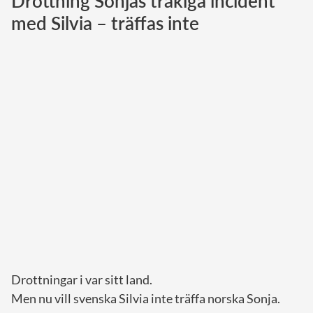
Drottning Sonjas tråkiga incident
med Silvia – träffas inte
Norska kungahuset
Danska kungahuset
Spanska kungahuset
Nederländska kungahuset
Belgiska kungahuset
Jordanska kungahuset
Luxemburgska storhertighuset
Japanska kejsarhuset
Thailändska kungahuset
Marockanska kungahuset
Monacos furstehus
Drottningar i var sitt land.
Men nu vill svenska Silvia inte träffa norska Sonja.