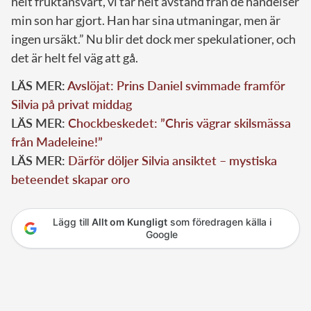
helt fruktansvärt, vi tar helt avstånd från de händelser
min son har gjort. Han har sina utmaningar, men är
ingen ursäkt.” Nu blir det dock mer spekulationer, och
det är helt fel väg att gå.
LÄS MER:
Avslöjat: Prins Daniel svimmade framför
Silvia på privat middag
LÄS MER:
Chockbeskedet: ”Chris vägrar skilsmässa
från Madeleine!”
LÄS MER:
Därför döljer Silvia ansiktet – mystiska
beteendet skapar oro
Lägg till
Allt om Kungligt
som föredragen källa i
Google