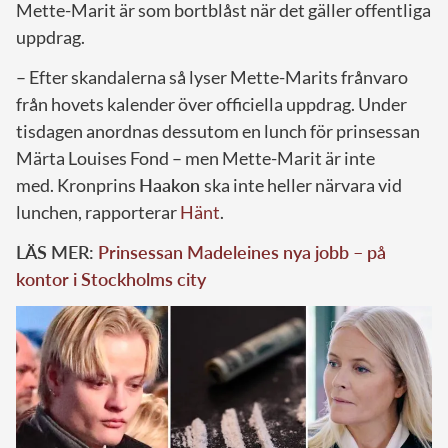
Mette-Marit är som bortblåst när det gäller offentliga
uppdrag.
– Efter skandalerna så lyser Mette-Marits frånvaro
från hovets kalender över officiella uppdrag. Under
tisdagen anordnas dessutom en lunch för
prinsessan
Märta Louises
Fond – men Mette-Marit är inte
med.
K
ronprins
Haako
n
ska inte heller närvara vid
lunchen, rapporterar
Hänt
.
LÄS MER:
Prinsessan Madeleines nya jobb – på
kontor i Stockholms city