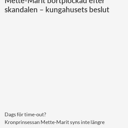
Mette-Marit bortplockad efter
skandalen – kungahusets beslut
Norska kungahuset
Danska kungahuset
Spanska kungahuset
Nederländska kungahuset
Belgiska kungahuset
Jordanska kungahuset
Luxemburgska storhertighuset
Japanska kejsarhuset
Thailändska kungahuset
Marockanska kungahuset
Monacos furstehus
Dags för time-out?
Kronprinsessan Mette-Marit syns inte längre