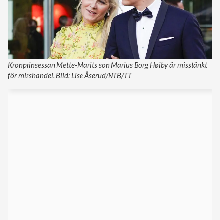
Kronprinsessan Mette-Marits son Marius Borg Høiby är misstänkt
för misshandel. Bild: Lise Åserud/NTB/TT