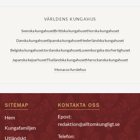
VÄRLDENS KUNGAHUS
Svenska kungahuset
Brittiska kungahuset
Norska kungahuset
Danska kungahuset
Spanska kungahuset
Nederländska kungahuset
Belgiska kungahuset
Jordanska kungahuset
Luxemburgska storhertighuset
Japanska kejsarhuset
Thailändska kungahuset
Marockanska kungahuset
Monacos furstehus
SITEMAP
KONTAKTA OSS
Epost:
Hem
redaktion@alltomkungligt.se
Kungafamiljen
Telefon:
Utländskt