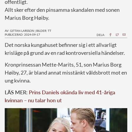
offentligt.
Allt sker efter den pinsamma skandalen med sonen
Marius Borg Høiby.
AV: GITTAN LARSSON
|
BILDER: TT
PUBLICERAD: 2024-09-17
DELA:
D
et norska kungahuset befinner sig i ett allvarligt
krisläge på grund av en rad kontroversiella händelser.
Kronprinsessan Mette-Marits, 51, son Marius Borg
Høiby, 27, är bland annat misstänkt våldsbrott mot en
ung kvinna.
LÄS MER:
Prins Daniels okända liv med 41-åriga
kvinnan – nu talar hon ut