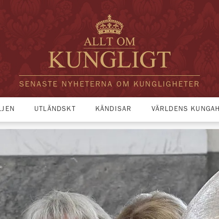
SENASTE NYHETERNA OM KUNGLIGHETER
LJEN
UTLÄNDSKT
KÄNDISAR
VÄRLDENS KUNGA