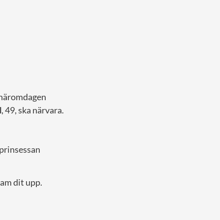
h häromdagen
l
, 49, ska närvara.
 prinsessan
sam dit upp.