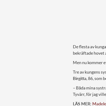
De flesta av kung
bekräftade hovet 
Men nu kommer ett
Tre av kungens sys
Birgitta
, 86, som 
– Båda mina systrar
Tyvärr, för jag vil
LÄS MER:
Madelei