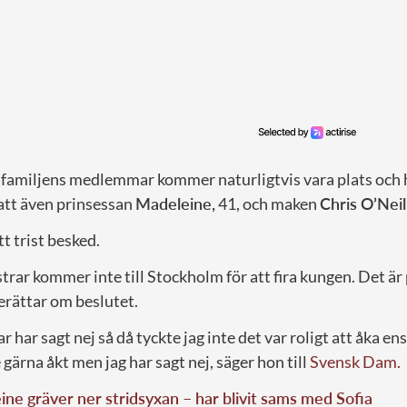
afamiljens medlemmar kommer naturligtvis vara plats oc
att även prinsessan
Madeleine,
41, och maken
Chris O’Neil
 trist besked.
trar kommer inte till Stockholm för att fira kungen. Det är
berättar om beslutet.
 har sagt nej så då tyckte jag inte det var roligt att åka en
le gärna åkt men jag har sagt nej, säger hon till
Svensk Dam.
ne gräver ner stridsyxan – har blivit sams med Sofia