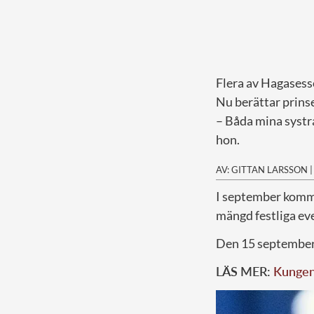
Flera av Hagasess
Nu berättar prinse
– Båda mina systrar
hon.
AV: GITTAN LARSSON
I
september kommer 
mängd festliga ev
Den 15 september 
LÄS MER:
Kungen