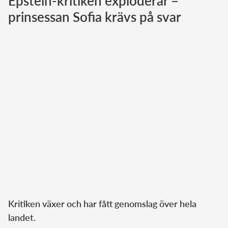
Epstein-kritiken exploderar –
prinsessan Sofia krävs på svar
Norska kungahuset
Danska kungahuset
Spanska kungahuset
Nederländska kungahuset
Belgiska kungahuset
Jordanska kungahuset
Luxemburgska storhertighuset
Japanska kejsarhuset
Thailändska kungahuset
Marockanska kungahuset
Monacos furstehus
Kritiken växer och har fått genomslag över hela
landet.