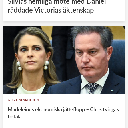
Silvias hemliga möte med Daniel
räddade Victorias äktenskap
KUNGAFAMILJEN
Madeleines ekonomiska jätteflopp – Chris tvingas
betala