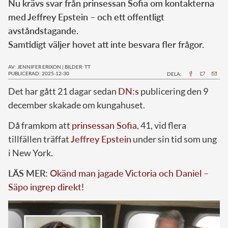
Nu krävs svar från prinsessan Sofia om kontakterna
med Jeffrey Epstein – och ett offentligt
avståndstagande.
Samtidigt väljer hovet att inte besvara fler frågor.
AV: JENNIFER ERIXON
|
BILDER: TT
PUBLICERAD: 2025-12-30
DELA:
Det har gått 21 dagar sedan
DN:s
publicering den 9
december skakade om kungahuset.
Då framkom att
prinsessan Sofia
, 41, vid flera
tillfällen träffat
Jeffrey Epstein
under sin tid som ung
i New York.
LÄS MER:
Okänd man jagade Victoria och Daniel –
Säpo ingrep direkt!