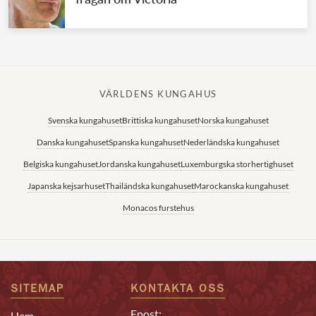
VÄRLDENS KUNGAHUS
Svenska kungahuset
Brittiska kungahuset
Norska kungahuset
Danska kungahuset
Spanska kungahuset
Nederländska kungahuset
Belgiska kungahuset
Jordanska kungahuset
Luxemburgska storhertighuset
Japanska kejsarhuset
Thailändska kungahuset
Marockanska kungahuset
Monacos furstehus
SITEMAP
KONTAKTA OSS
Epost:
Hem