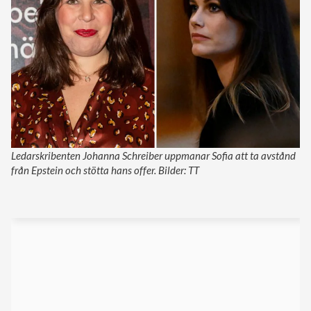
Ledarskribenten Johanna Schreiber uppmanar Sofia att ta avstånd
från Epstein och stötta hans offer. Bilder: TT