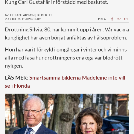
Kung Carl Gustaf är införstådd med beslutet.
AV: GITTAN LARSSON
|
BILDER: TT
PUBLICERAD: 2024-05-09
DELA:
D
rottning Silvia, 80, har kommit upp i åren. Vår vackra
kunglighet har även börjat anfäktas av hälsoproblem.
Hon har varit förkyld i omgångar i vinter och vi minns
alla med fasa hur drottningens ena öga var blodrött
nyligen.
LÄS MER:
Smärtsamma bilderna Madeleine inte vill
se i Florida