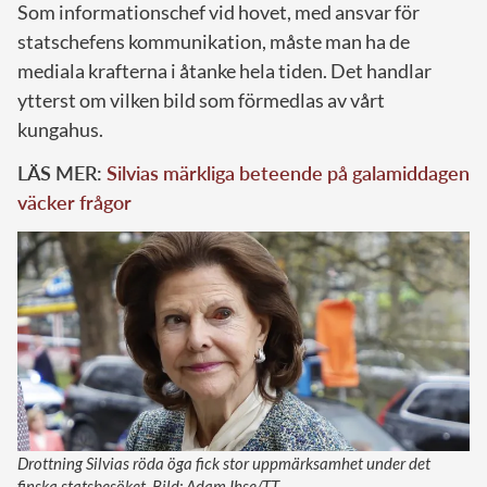
Som informationschef vid hovet, med ansvar för
statschefens kommunikation, måste man ha de
mediala krafterna i åtanke hela tiden. Det handlar
ytterst om vilken bild som förmedlas av vårt
kungahus.
LÄS MER:
Silvias märkliga beteende på galamiddagen
väcker frågor
Drottning Silvias röda öga fick stor uppmärksamhet under det
finska statsbesöket. Bild: Adam Ihse/TT