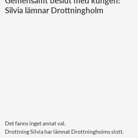
Gemensamt beslut med kungen:
Silvia lämnar Drottningholm
Norska kungahuset
Danska kungahuset
Spanska kungahuset
Nederländska kungahuset
Belgiska kungahuset
Jordanska kungahuset
Luxemburgska storhertighuset
Japanska kejsarhuset
Thailändska kungahuset
Marockanska kungahuset
Monacos furstehus
Det fanns inget annat val.
Drottning Silvia har lämnat Drottningholms slott.