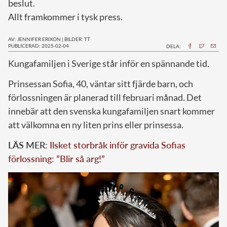
beslut.
Allt framkommer i tysk press.
AV: JENNIFER ERIXON
|
BILDER: TT
PUBLICERAD: 2025-02-04
DELA:
Kungafamiljen i Sverige står inför en spännande tid.
Prinsessan Sofia, 40, väntar sitt fjärde barn, och
förlossningen är planerad till februari månad. Det
innebär att den svenska kungafamiljen snart kommer
att välkomna en ny liten prins eller prinsessa.
LÄS MER:
Ilsket storbråk inför gravida Sofias
förlossning: ”Blir så arg!”