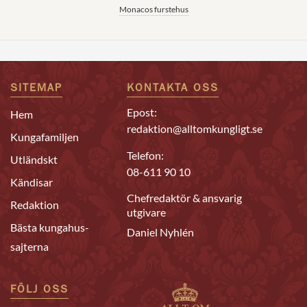
Monacos furstehus
SITEMAP
KONTAKTA OSS
Epost:
Hem
redaktion@alltomkungligt.se
Kungafamiljen
Telefon:
Utländskt
08-611 90 10
Kändisar
Chefredaktör & ansvarig
Redaktion
utgivare
Bästa kungahus-
Daniel Nyhlén
sajterna
FÖLJ OSS