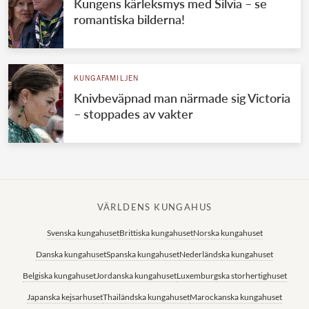
Kungens kärleksmys med Silvia – se
romantiska bilderna!
KUNGAFAMILJEN
Knivbeväpnad man närmade sig Victoria
– stoppades av vakter
VÄRLDENS KUNGAHUS
Svenska kungahuset
Brittiska kungahuset
Norska kungahuset
Danska kungahuset
Spanska kungahuset
Nederländska kungahuset
Belgiska kungahuset
Jordanska kungahuset
Luxemburgska storhertighuset
Japanska kejsarhuset
Thailändska kungahuset
Marockanska kungahuset