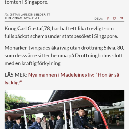
tomten i Singapore.
AV: GITTAN LARSSON
|
BILDER: TT
PUBLICERAD: 2024-11-21
DELA:
K
ung
Carl Gustaf
,78, har haft ett lika trevligt som
fullspäckat schema under statsbesöket i Singapore.
Monarken tvingades åka iväg utan drottning
Silvia
, 80,
som dessvärre sitter hemma på Drottningholms slott
med en kraftig förkylning.
LÄS MER:
Nya mannen i Madeleines liv: ”Hon är så
lycklig!”