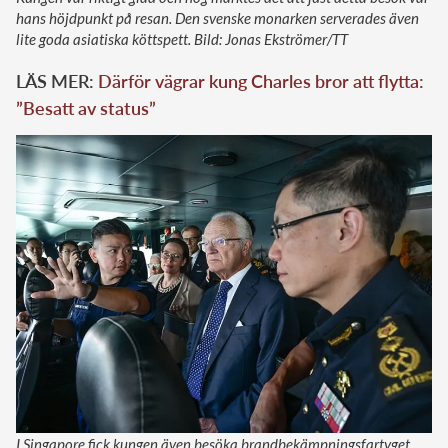
hans höjdpunkt på resan. Den svenske monarken serverades även
lite goda asiatiska köttspett. Bild: Jonas Ekströmer/TT
LÄS MER:
Därför vägrar kung Charles bror att flytta:
”Besatt av status”
I Singapore fick kungen även besöka brandbekämpningsfartyget