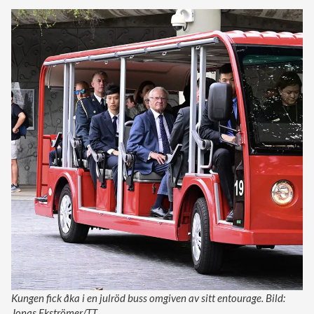
Kungen fick åka i en julröd buss omgiven av sitt entourage. Bild:
Jonas Ekströmer/TT