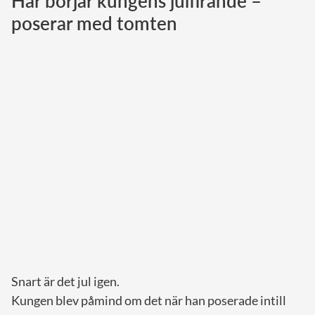
Här börjar kungens julfirande –
poserar med tomten
Norska kungahuset
Danska kungahuset
Spanska kungahuset
Nederländska kungahuset
Belgiska kungahuset
Jordanska kungahuset
Luxemburgska storhertighuset
Japanska kejsarhuset
Thailändska kungahuset
Marockanska kungahuset
Monacos furstehus
Snart är det jul igen.
Kungen blev påmind om det när han poserade intill