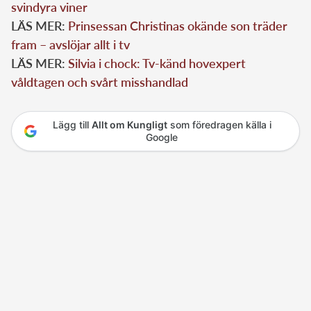
svindyra viner
LÄS MER:
Prinsessan Christinas okände son träder
fram – avslöjar allt i tv
LÄS MER:
Silvia i chock: Tv-känd hovexpert
våldtagen och svårt misshandlad
Lägg till
Allt om Kungligt
som föredragen källa i
Google