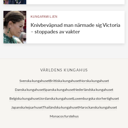
KUNGAFAMILJEN
Knivbeväpnad man närmade sig Victoria
– stoppades av vakter
VÄRLDENS KUNGAHUS
Svenska kungahuset
Brittiska kungahuset
Norska kungahuset
Danska kungahuset
Spanska kungahuset
Nederländska kungahuset
Belgiska kungahuset
Jordanska kungahuset
Luxemburgska storhertighuset
Japanska kejsarhuset
Thailändska kungahuset
Marockanska kungahuset
Monacos furstehus