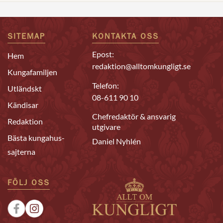
SITEMAP
KONTAKTA OSS
Epost:
Hem
redaktion@alltomkungligt.se
Kungafamiljen
Telefon:
Utländskt
08-611 90 10
Kändisar
Chefredaktör & ansvarig
Redaktion
utgivare
Bästa kungahus-
Daniel Nyhlén
sajterna
FÖLJ OSS