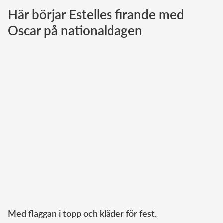
Här börjar Estelles firande med
Norska kungahuset
Oscar på nationaldagen
Danska kungahuset
Spanska kungahuset
Nederländska kungahuset
Belgiska kungahuset
Jordanska kungahuset
Luxemburgska storhertighuset
Japanska kejsarhuset
Thailändska kungahuset
Marockanska kungahuset
Monacos furstehus
Med flaggan i topp och kläder för fest.