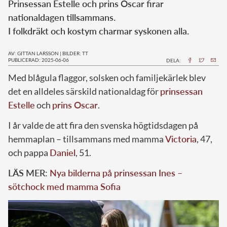
Prinsessan Estelle och prins Oscar firar
nationaldagen tillsammans.
I folkdräkt och kostym charmar syskonen alla.
AV: GITTAN LARSSON
|
BILDER: TT
PUBLICERAD: 2025-06-06
DELA:
Med blågula flaggor, solsken och familjekärlek blev
det en alldeles särskild nationaldag för
prinsessan
Estelle
och
prins Oscar
.
I år valde de att fira den svenska högtidsdagen på
hemmaplan – tillsammans med mamma
Victoria
, 47,
och pappa
Daniel
, 51.
LÄS MER:
Nya bilderna på prinsessan Ines –
sötchock med mamma Sofia