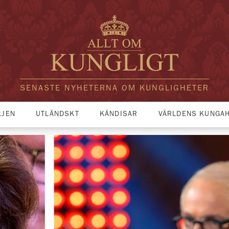
SENASTE NYHETERNA OM KUNGLIGHETER
LJEN
UTLÄNDSKT
KÄNDISAR
VÄRLDENS KUNGA