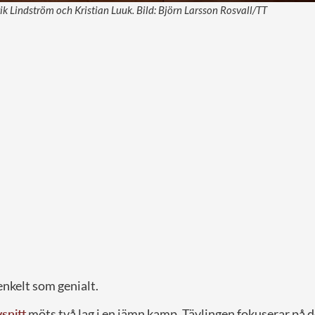
ik Lindström och Kristian Luuk. Bild: Björn Larsson Rosvall/TT
enkelt som genialt.
snitt
möts två lag i en jämn kamp. Tävlingen fokuserar på 