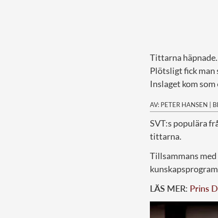
Tittarna häpnade.
Plötsligt fick man 
Inslaget kom som e
AV: PETER HANSEN
|
B
S
VT:s
populära fr
tittarna.
Tillsammans med
kunskapsprogram
LÄS MER:
Prins D