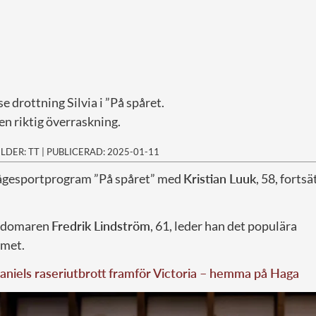
se drottning Silvia i ”På spåret.
n riktig överraskning.
ILDER: TT
|
PUBLICERAD: 2025-01-11
ågesportprogram ”På spåret” med
Kristian Luuk
, 58, forts
 domaren
Fredrik Lindström
, 61, leder han det populära
met.
aniels raseriutbrott framför Victoria – hemma på Haga