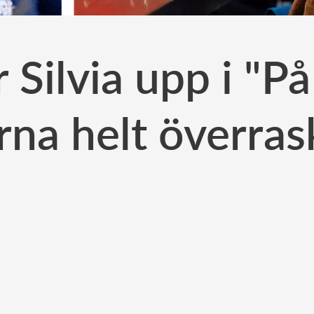
 Silvia upp i "På
arna helt överra