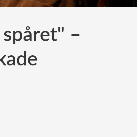
 spåret" –
skade