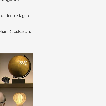
de under fredagen
ohan Kücükaslan
,