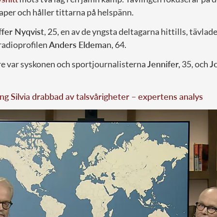
per och håller tittarna på helspänn.
ffer Nyqvist
, 25, en av de yngsta deltagarna hittills, tävla
radioprofilen
Anders Eldema
n, 64.
 var syskonen och sportjournalisterna
Jennifer,
35, och
J
ng Silvia drabbad av talsvårigheter – expertens analys