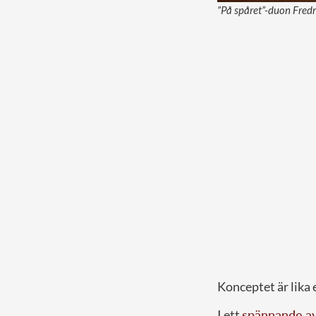
”På spåret”-duon Fredr
Konceptet är lika 
I ett
spännande av