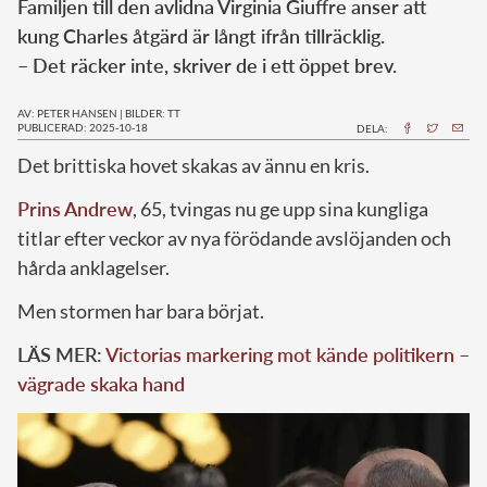
Familjen till den avlidna Virginia Giuffre anser att
kung Charles åtgärd är långt ifrån tillräcklig.
– Det räcker inte, skriver de i ett öppet brev.
AV: PETER HANSEN
|
BILDER: TT
PUBLICERAD: 2025-10-18
DELA:
Det brittiska hovet skakas av ännu en kris.
Prins Andrew
, 65, tvingas nu ge upp sina kungliga
titlar efter veckor av nya förödande avslöjanden och
hårda anklagelser.
Men stormen har bara börjat.
LÄS MER:
Victorias markering mot kände politikern –
vägrade skaka hand