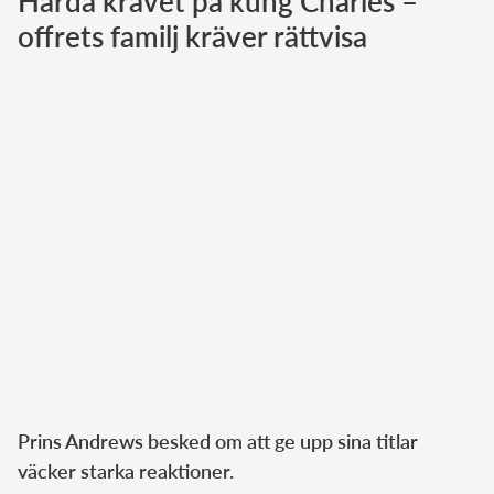
Hårda kravet på kung Charles –
offrets familj kräver rättvisa
Norska kungahuset
Danska kungahuset
Spanska kungahuset
Nederländska kungahuset
Belgiska kungahuset
Jordanska kungahuset
Luxemburgska storhertighuset
Japanska kejsarhuset
Thailändska kungahuset
Marockanska kungahuset
Monacos furstehus
Prins Andrews besked om att ge upp sina titlar
väcker starka reaktioner.