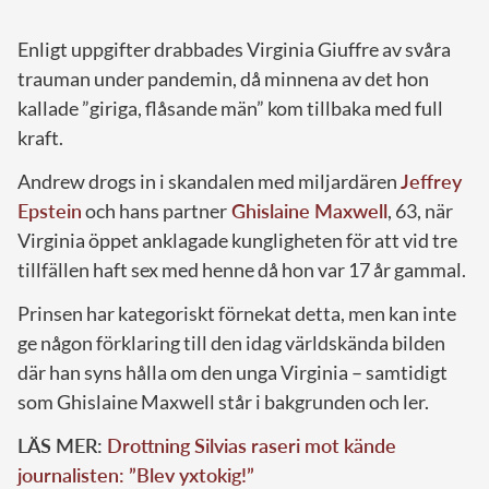
Enligt uppgifter drabbades Virginia Giuffre av svåra
trauman under pandemin, då minnena av det hon
kallade ”giriga, flåsande män” kom tillbaka med full
kraft.
Andrew drogs in i skandalen med miljardären
Jeffrey
Epstein
och hans partner
Ghislaine Maxwell
, 63, när
Virginia öppet anklagade kungligheten för att vid tre
tillfällen haft sex med henne då hon var 17 år gammal.
Prinsen har kategoriskt förnekat detta, men kan inte
ge någon förklaring till den idag världskända bilden
där han syns hålla om den unga Virginia – samtidigt
som Ghislaine Maxwell står i bakgrunden och ler.
LÄS MER:
Drottning Silvias raseri mot kände
journalisten: ”Blev yxtokig!”