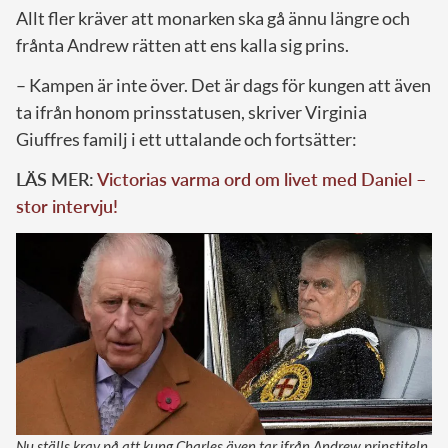
Allt fler kräver att monarken ska gå ännu längre och
frånta Andrew rätten att ens kalla sig prins.
– Kampen är inte över. Det är dags för kungen att även
ta ifrån honom prinsstatusen, skriver Virginia
Giuffres familj i ett uttalande och fortsätter:
LÄS MER:
Victorias varma ord om livet med Daniel –
stor intervju!
Nu ställs krav på att kung Charles även tar ifrån Andrew prinstiteln.