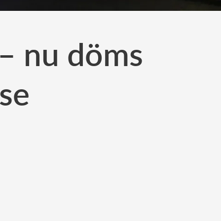
 – nu döms
lse