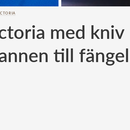
ICTORIA
ctoria med kniv
nnen till fänge