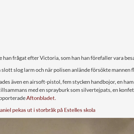
han frågat efter Victoria, som han han förefaller vara besa
slott slog larm och när polisen anlände försökte mannen fl
tades även en airsoft-pistol, fem stycken handbojor, en hamm
tillsammans med en sprayburk som silvertejpats, en konfe
apporterade
Aftonbladet.
aniel pekas ut i storbråk på Estelles skola