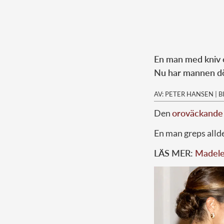
En man med kniv o
Nu har mannen döm
AV: PETER HANSEN
|
B
Den
oroväckande
En man greps allde
LÄS MER:
Madelei