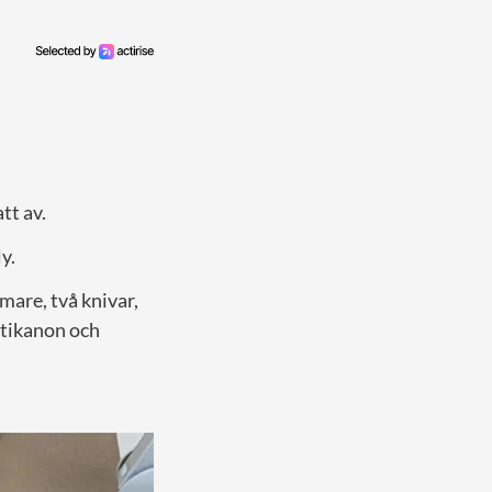
tt av.
y.
are, två knivar,
ttikanon och