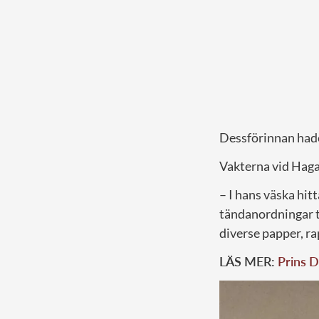
Dessförinnan hade 
Vakterna vid Haga 
– I hans väska hit
tändanordningar 
diverse papper, r
LÄS MER:
Prins D