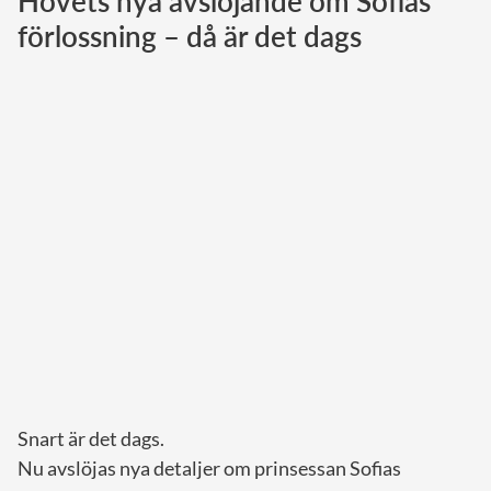
Hovets nya avslöjande om Sofias
förlossning – då är det dags
Norska kungahuset
Danska kungahuset
Spanska kungahuset
Nederländska kungahuset
Belgiska kungahuset
Jordanska kungahuset
Luxemburgska storhertighuset
Japanska kejsarhuset
Thailändska kungahuset
Marockanska kungahuset
Monacos furstehus
Snart är det dags.
Nu avslöjas nya detaljer om prinsessan Sofias