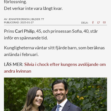
förlossning.
Det verkar inte vara långt kvar.
AV: JENNIFER ERIXON
|
BILDER: TT
PUBLICERAD: 2025-01-27
DELA:
Prins
Carl Philip
, 45, och prinsessan Sofia, 40, står
inför en spännande tid.
Kungligheterna väntar sitt fjärde barn, som beräknas
anlända i februari.
LÄS MER:
Silvia i chock efter kungens avslöjande om
andra kvinnan