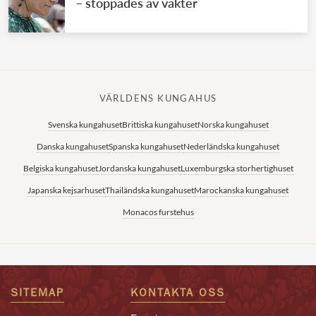
– stoppades av vakter
VÄRLDENS KUNGAHUS
Svenska kungahuset
Brittiska kungahuset
Norska kungahuset
Danska kungahuset
Spanska kungahuset
Nederländska kungahuset
Belgiska kungahuset
Jordanska kungahuset
Luxemburgska storhertighuset
Japanska kejsarhuset
Thailändska kungahuset
Marockanska kungahuset
Monacos furstehus
SITEMAP
KONTAKTA OSS