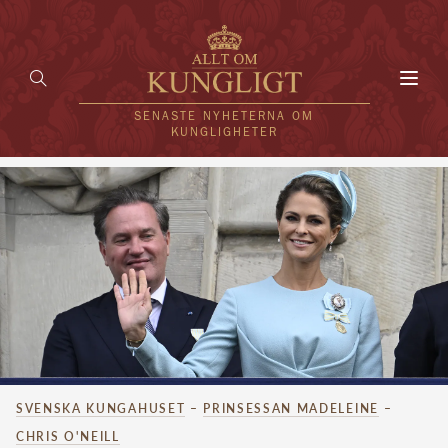
Toggl
navig
SENASTE NYHETERNA OM
KUNGLIGHETER
HEM
KUNGAFAMILJEN
UTLÄNDSKT
KÄNDISAR
VÄRLDENS KUNGAHUS
SVENSKA KUNGAHUSET
–
PRINSESSAN MADELEINE
–
Svenska kungahuset
REDAKTION
CHRIS O'NEILL
Brittiska kungahuset