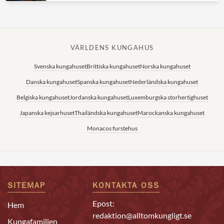
VÄRLDENS KUNGAHUS
Svenska kungahuset
Brittiska kungahuset
Norska kungahuset
Danska kungahuset
Spanska kungahuset
Nederländska kungahuset
Belgiska kungahuset
Jordanska kungahuset
Luxemburgska storhertighuset
Japanska kejsarhuset
Thailändska kungahuset
Marockanska kungahuset
Monacos furstehus
SITEMAP
KONTAKTA OSS
Epost:
Hem
redaktion@alltomkungligt.se
Kungafamiljen