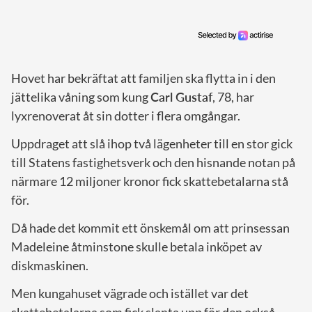
Hovet har bekräftat att familjen ska flytta in i den
jättelika våning som kung
Carl Gustaf
, 78, har
lyxrenoverat åt sin dotter i flera omgångar.
Uppdraget att slå ihop två lägenheter till en stor gick
till Statens fastighetsverk och den hisnande notan på
närmare 12 miljoner kronor fick skattebetalarna stå
för.
Då hade det kommit ett önskemål om att prinsessan
Madeleine åtminstone skulle betala inköpet av
diskmaskinen.
Men kungahuset vägrade och istället var det
skattebetalarna som fick slanta upp för den också.