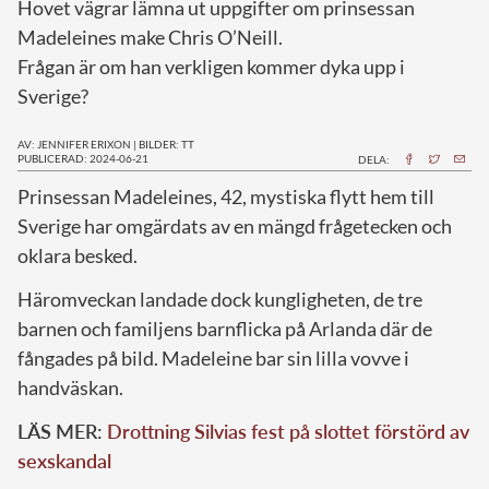
Hovet vägrar lämna ut uppgifter om prinsessan
Madeleines make Chris O’Neill.
Frågan är om han verkligen kommer dyka upp i
Sverige?
AV: JENNIFER ERIXON
|
BILDER: TT
PUBLICERAD: 2024-06-21
DELA:
P
rinsessan Madeleines, 42, mystiska flytt hem till
Sverige har omgärdats av en mängd frågetecken och
oklara besked.
Häromveckan landade dock kungligheten, de tre
barnen och familjens barnflicka på Arlanda där de
fångades på bild. Madeleine bar sin lilla vovve i
handväskan.
LÄS MER:
Drottning Silvias fest på slottet förstörd av
sexskandal