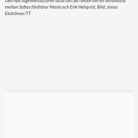
Den nya lägenhetsaffären satte fart på rykten om en skilsmässa
mellan Sofias föräldrar Marie och Erik Hellqvist. Bild: Jonas
Ekströmer/TT