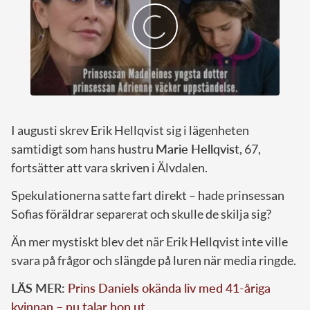
I augusti skrev Erik Hellqvist sig i lägenheten
samtidigt som hans hustru
Marie Hellqvist
, 67,
fortsätter att vara skriven i Älvdalen.
Spekulationerna satte fart direkt – hade prinsessan
Sofias föräldrar separerat och skulle de skilja sig?
Än mer mystiskt blev det när Erik Hellqvist inte ville
svara på frågor och slängde på luren när media ringde.
LÄS MER:
Prins Daniels okända liv med 41-åriga
kvinnan – nu talar hon ut