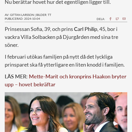
Nu berättar hovet hur det egentligen ligger till.
AV: GITTAN LARSSON
|
BILDER: TT
PUBLICERAD: 2024-10-04
DELA:
P
rinsessan Sofia, 39, och prins
Carl Philip
, 45, bor i
vackra Villa Solbacken på Djurgården med sina tre
söner.
I februari utökas familjen på nytt då det lyckliga
prinsparet ska få ytterligare en liten knodd i familjen.
LÄS MER:
Mette-Marit och kronprins Haakon bryter
upp – hovet bekräftar