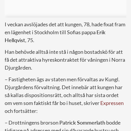
I veckan avslöjades det att kungen, 78, hade fixat fram
en lägenhet i Stockholm till Sofias pappa
Erik
Hellqvist
, 75.
Han behövde alltså inte stå i någon bostadskö för att
få det attraktiva hyreskontraktet för våningen i Norra
Djurgården.
– Fastigheten ägs av staten men förvaltas av Kungl.
Djurgårdens förvaltning. Det innebär att kungen har
så kallas dispositionsrätt, och alltså har sista ordet
om vem som faktiskt får bo i huset, skriver
Expressen
och fortsätter:
– Drottningens brorson
Patrick Sommerlath
bodde
tidigare på adressen med sin dåvarande hustru och