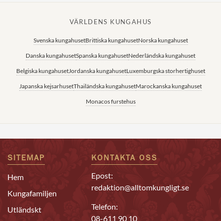
VÄRLDENS KUNGAHUS
Svenska kungahuset
Brittiska kungahuset
Norska kungahuset
Danska kungahuset
Spanska kungahuset
Nederländska kungahuset
Belgiska kungahuset
Jordanska kungahuset
Luxemburgska storhertighuset
Japanska kejsarhuset
Thailändska kungahuset
Marockanska kungahuset
Monacos furstehus
SITEMAP
KONTAKTA OSS
Epost:
Hem
redaktion@alltomkungligt.se
Kungafamiljen
Telefon:
Utländskt
08-611 90 10