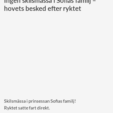
Ingen skilsmässa i Sofias familj –
hovets besked efter ryktet
Norska kungahuset
Danska kungahuset
Spanska kungahuset
Nederländska kungahuset
Belgiska kungahuset
Jordanska kungahuset
Luxemburgska storhertighuset
Japanska kejsarhuset
Thailändska kungahuset
Marockanska kungahuset
Monacos furstehus
Skilsmässa i prinsessan Sofias familj!
Ryktet satte fart direkt.