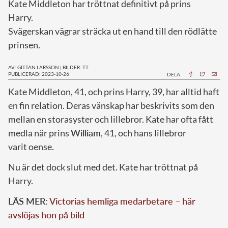
Kate Middleton har tröttnat definitivt på prins
Harry.
Svägerskan vägrar sträcka ut en hand till den rödlätte
prinsen.
AV: GITTAN LARSSON
|
BILDER: TT
PUBLICERAD: 2023-10-26
DELA:
K
ate Middleton, 41, och prins Harry, 39, har alltid haft
en fin relation. Deras vänskap har beskrivits som den
mellan en storasyster och lillebror. Kate har ofta fått
medla när prins
William
, 41, och hans lillebror
varit oense.
Nu är det dock slut med det. Kate har tröttnat på
Harry.
LÄS MER:
Victorias hemliga medarbetare – här
avslöjas hon på bild