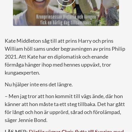
Kate Middleton såg till att prins Harry och prins
William höll sams under begravningen av prins Philip
2021. Att Kate har en diplomatisk och enande
förmåga hänger ihop med hennes uppväxt, tror
kungaexperten.
Nu hjälper inte ens det längre.
– Men jag tror att hon kommit till vägs ände, där hon
känner att hon måste ta ett steg tillbaka. Det har gått
för långt och hon är upprörd, sårad och förolämpad,
säger Jennie Bond.
LÄS MER:
Därför vägrar Chris flytta till Sverige med