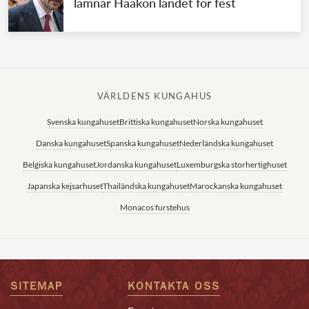
lämnar Haakon landet för fest
VÄRLDENS KUNGAHUS
Svenska kungahuset
Brittiska kungahuset
Norska kungahuset
Danska kungahuset
Spanska kungahuset
Nederländska kungahuset
Belgiska kungahuset
Jordanska kungahuset
Luxemburgska storhertighuset
Japanska kejsarhuset
Thailändska kungahuset
Marockanska kungahuset
Monacos furstehus
SITEMAP
KONTAKTA OSS