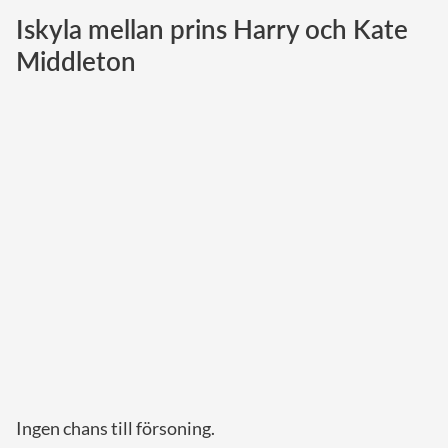
Iskyla mellan prins Harry och Kate
Norska kungahuset
Middleton
Danska kungahuset
Spanska kungahuset
Nederländska kungahuset
Belgiska kungahuset
Jordanska kungahuset
Luxemburgska storhertighuset
Japanska kejsarhuset
Thailändska kungahuset
Marockanska kungahuset
Monacos furstehus
Ingen chans till försoning.