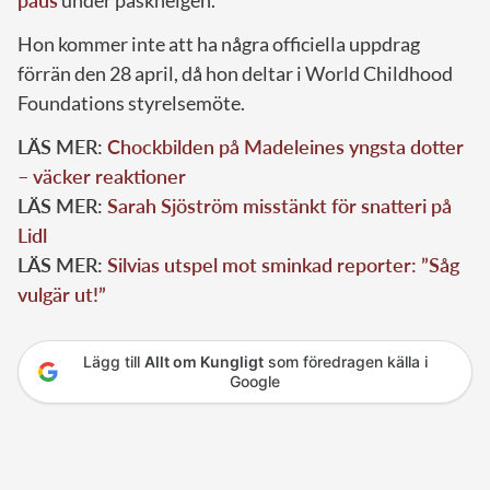
paus
under påskhelgen.
Hon kommer inte att ha några officiella uppdrag
förrän den 28 april, då hon deltar i World Childhood
Foundations styrelsemöte.
LÄS MER:
Chockbilden på Madeleines yngsta dotter
– väcker reaktioner
LÄS MER:
Sarah Sjöström misstänkt för snatteri på
Lidl
LÄS MER:
Silvias utspel mot sminkad reporter: ”Såg
vulgär ut!”
Lägg till
Allt om Kungligt
som föredragen källa i
Google