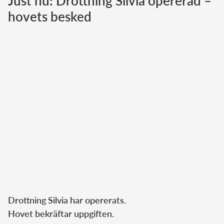
Just nu: Drottning Silvia opererad –
hovets besked
Norska kungahuset
Danska kungahuset
Spanska kungahuset
Nederländska kungahuset
Belgiska kungahuset
Jordanska kungahuset
Luxemburgska storhertighuset
Japanska kejsarhuset
Thailändska kungahuset
Marockanska kungahuset
Monacos furstehus
Drottning Silvia har opererats.
Hovet bekräftar uppgiften.