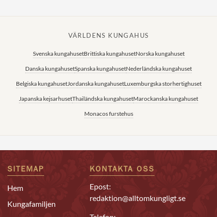
VÄRLDENS KUNGAHUS
Svenska kungahuset
Brittiska kungahuset
Norska kungahuset
Danska kungahuset
Spanska kungahuset
Nederländska kungahuset
Belgiska kungahuset
Jordanska kungahuset
Luxemburgska storhertighuset
Japanska kejsarhuset
Thailändska kungahuset
Marockanska kungahuset
Monacos furstehus
SITEMAP
KONTAKTA OSS
Epost:
Hem
redaktion@alltomkungligt.se
Kungafamiljen
Telefon: