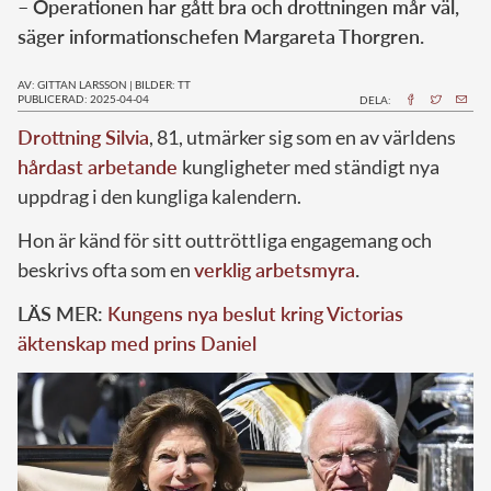
– Operationen har gått bra och drottningen mår väl,
säger informationschefen Margareta Thorgren.
AV: GITTAN LARSSON
|
BILDER: TT
PUBLICERAD: 2025-04-04
DELA:
Drottning Silvia
, 81, utmärker sig som en av världens
hårdast arbetande
kungligheter med ständigt nya
uppdrag i den kungliga kalendern.
Hon är känd för sitt outtröttliga engagemang och
beskrivs ofta som en
verklig arbetsmyra
.
LÄS MER:
Kungens nya beslut kring Victorias
äktenskap med prins Daniel