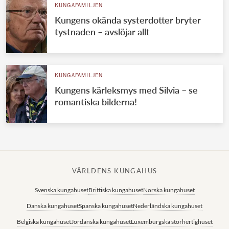
KUNGAFAMILJEN
Kungens okända systerdotter bryter
tystnaden – avslöjar allt
KUNGAFAMILJEN
Kungens kärleksmys med Silvia – se
romantiska bilderna!
VÄRLDENS KUNGAHUS
Svenska kungahuset
Brittiska kungahuset
Norska kungahuset
Danska kungahuset
Spanska kungahuset
Nederländska kungahuset
Belgiska kungahuset
Jordanska kungahuset
Luxemburgska storhertighuset