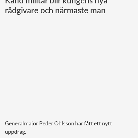
Känd militär blir kungens nya
rådgivare och närmaste man
Norska kungahuset
Danska kungahuset
Spanska kungahuset
Nederländska kungahuset
Belgiska kungahuset
Jordanska kungahuset
Luxemburgska storhertighuset
Japanska kejsarhuset
Thailändska kungahuset
Marockanska kungahuset
Monacos furstehus
Generalmajor Peder Ohlsson har fått ett nytt
uppdrag.