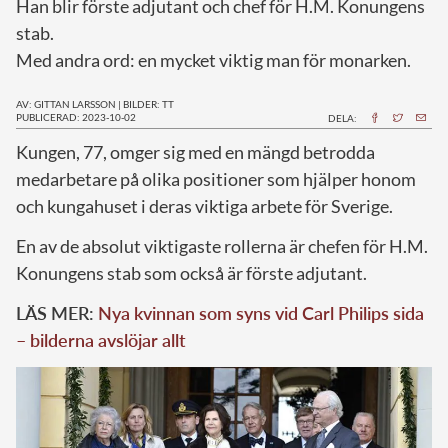
Han blir förste adjutant och chef för H.M. Konungens
stab.
Med andra ord: en mycket viktig man för monarken.
AV: GITTAN LARSSON
|
BILDER: TT
PUBLICERAD: 2023-10-02
DELA:
K
ungen, 77, omger sig med en mängd betrodda
medarbetare på olika positioner som hjälper honom
och kungahuset i deras viktiga arbete för Sverige.
En av de absolut viktigaste rollerna är chefen för H.M.
Konungens stab som också är förste adjutant.
LÄS MER:
Nya kvinnan som syns vid Carl Philips sida
– bilderna avslöjar allt