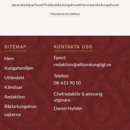
Japanska kejsarhuset
Thailändska kungahuset
Marockanska kungahuset
Monacos furstehus
SITEMAP
KONTAKTA OSS
Epost:
Hem
redaktion@alltomkungligt.se
Kungafamiljen
Telefon:
Utländskt
08-611 90 10
Kändisar
Chefredaktör & ansvarig
Redaktion
utgivare
Bästa kungahus-
Daniel Nyhlén
sajterna