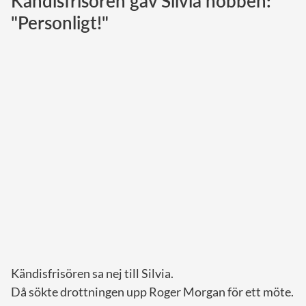
Kändisfrisören gav Silvia nobben:
"Personligt!"
Norska kungahuset
Danska kungahuset
Spanska kungahuset
Nederländska kungahuset
Belgiska kungahuset
Jordanska kungahuset
Luxemburgska storhertighuset
Japanska kejsarhuset
Thailändska kungahuset
Marockanska kungahuset
Monacos furstehus
Kändisfrisören sa nej till Silvia.
Då sökte drottningen upp Roger Morgan för ett möte.