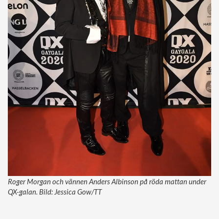
Roger Morgan och vännen Anders Albinson på röda mattan under
QX-galan. Bild: Jessica Gow/TT