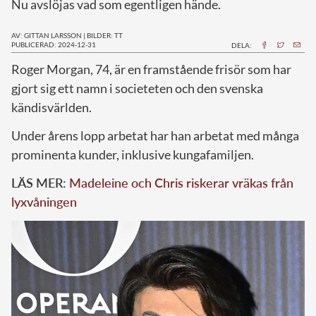
Nu avslöjas vad som egentligen hände.
AV: GITTAN LARSSON
|
BILDER: TT
PUBLICERAD: 2024-12-31
DELA:
R
oger Morgan, 74, är en framstående frisör som har
gjort sig ett namn i societeten och den svenska
kändisvärlden.
Under årens lopp arbetat har han arbetat med många
prominenta kunder, inklusive kungafamiljen.
LÄS MER:
Madeleine och Chris riskerar vräkas från
lyxvåningen