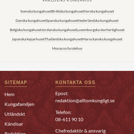
Svenska kungahuset
Brittiska kungahuset
Norska kungahuset
Danska kungahuset
Spanska kungahuset
Nederländska kungahuset
Belgiska kungahuset
Jordanska kungahuset
Luxemburgska storhertighuset
Japanska kejsarhuset
Thailändska kungahuset
Marockanska kungahuset
Monacos furstehus
SITEMAP
KONTAKTA OSS
Epost:
Hem
redaktion@alltomkungligt.se
Kungafamiljen
Telefon:
Utländskt
08-611 90 10
Kändisar
Chefredaktör & ansvarig
Redaktion