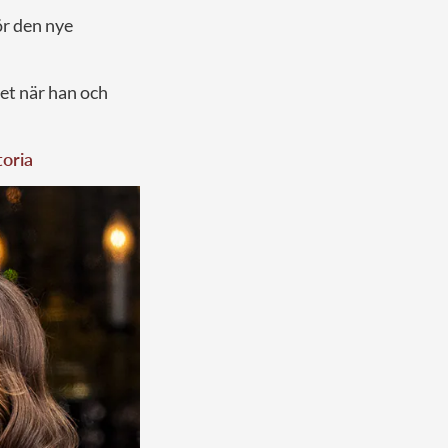
ör den nye
et när han och
toria