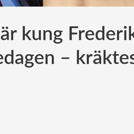
är kung Frederik
edagen – kräkte