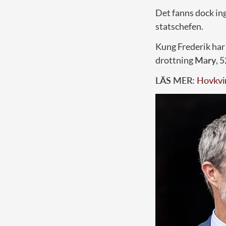
Det fanns dock ing
statschefen.
Kung Frederik har
drottning
Mary
, 
LÄS MER:
Hovkvin