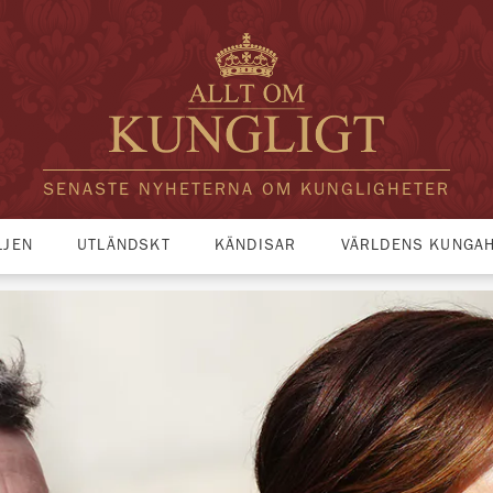
SENASTE NYHETERNA OM KUNGLIGHETER
LJEN
UTLÄNDSKT
KÄNDISAR
VÄRLDENS KUNGA