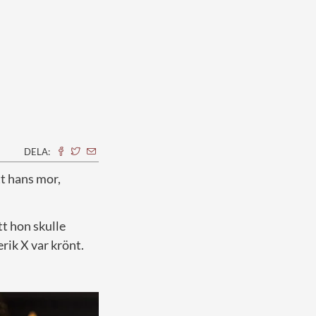
DELA:
tt hans mor,
t hon skulle
rik X var krönt.