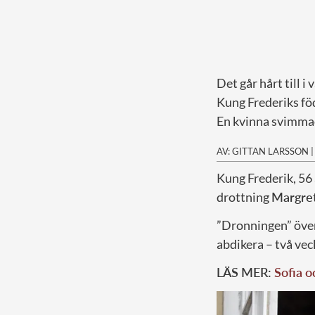
Det går hårt till i
Kung Frederiks fö
En kvinna svimma
AV: GITTAN LARSSON
K
ung Frederik, 56 
drottning
Margre
”Dronningen” över
abdikera – två vec
LÄS MER:
Sofia oc