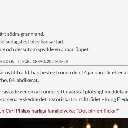
 vårt södra grannland.
delsedagsfest blev kaosartad.
de och dessutom spydde en annan öppet.
|
BILDER: TT
|
PUBLICERAD: 2024-05-28
är nytillträdd, han besteg tronen den 14 januari i år efter a
the
, 84, abdikerat.
raskade genom att under sitt nyårstal plötsligt meddela at
kor senare skedde det historiska trontillträdet – kung Frede
h Carl Philips härliga familjelycka: ”Det blir en flicka!”