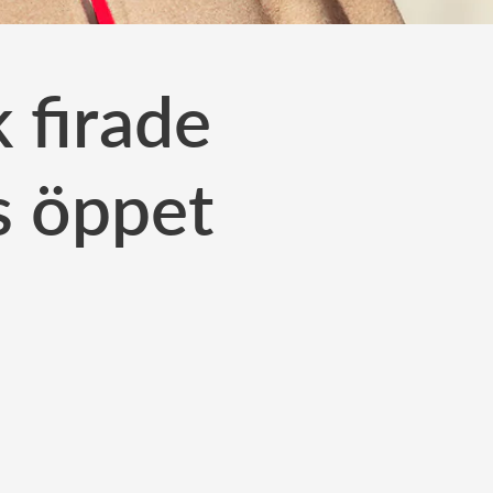
 firade
s öppet