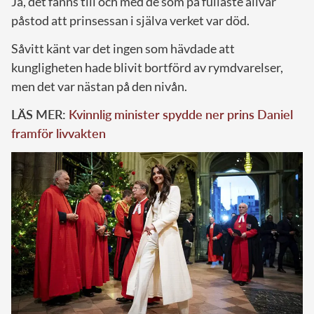
Ja, det fanns till och med de som på fullaste allvar
påstod att prinsessan i själva verket var död.
Såvitt känt var det ingen som hävdade att
kungligheten hade blivit bortförd av rymdvarelser,
men det var nästan på den nivån.
LÄS MER:
Kvinnlig minister spydde ner prins Daniel
framför livvakten