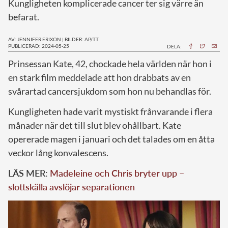
Kungligheten komplicerade cancer ter sig värre än
befarat.
AV: JENNIFER ERIXON
|
BILDER: AP/TT
PUBLICERAD: 2024-05-25
DELA:
P
rinsessan Kate, 42, chockade hela världen när hon i
en stark film meddelade att hon drabbats av en
svårartad cancersjukdom som hon nu behandlas för.
Kungligheten hade varit mystiskt frånvarande i flera
månader när det till slut blev ohållbart. Kate
opererade magen i januari och det talades om en åtta
veckor lång konvalescens.
LÄS MER:
Madeleine och Chris bryter upp –
slottskälla avslöjar separationen