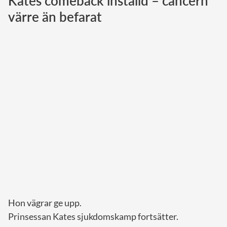
Kates comeback inställd – cancern
värre än befarat
Norska kungahuset
Danska kungahuset
Spanska kungahuset
Nederländska kungahuset
Belgiska kungahuset
Jordanska kungahuset
Luxemburgska storhertighuset
Japanska kejsarhuset
Thailändska kungahuset
Marockanska kungahuset
Monacos furstehus
Hon vägrar ge upp.
Prinsessan Kates sjukdomskamp fortsätter.