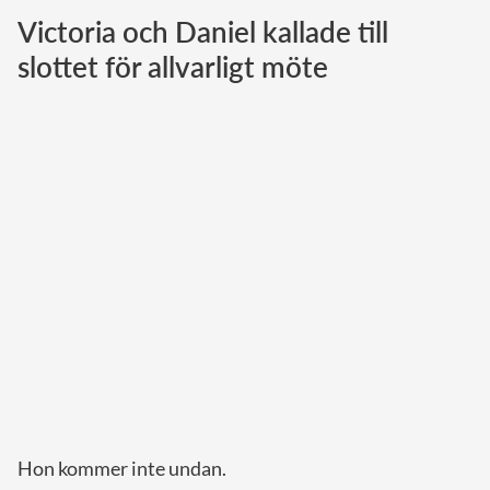
Victoria och Daniel kallade till
Norska kungahuset
slottet för allvarligt möte
Danska kungahuset
Spanska kungahuset
Nederländska kungahuset
Belgiska kungahuset
Jordanska kungahuset
Luxemburgska storhertighuset
Japanska kejsarhuset
Thailändska kungahuset
Marockanska kungahuset
Monacos furstehus
Hon kommer inte undan.