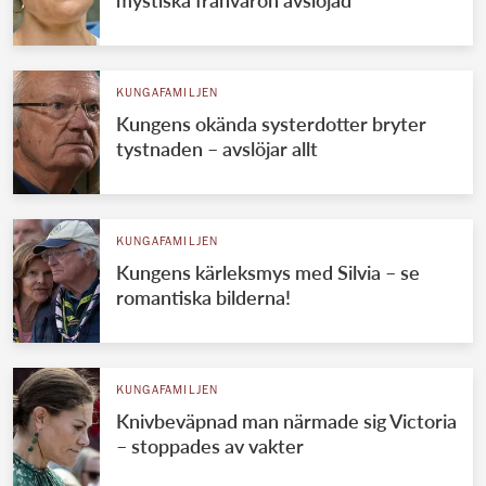
mystiska frånvaron avslöjad
KUNGAFAMILJEN
Kungens okända systerdotter bryter
tystnaden – avslöjar allt
KUNGAFAMILJEN
Kungens kärleksmys med Silvia – se
romantiska bilderna!
KUNGAFAMILJEN
Knivbeväpnad man närmade sig Victoria
– stoppades av vakter