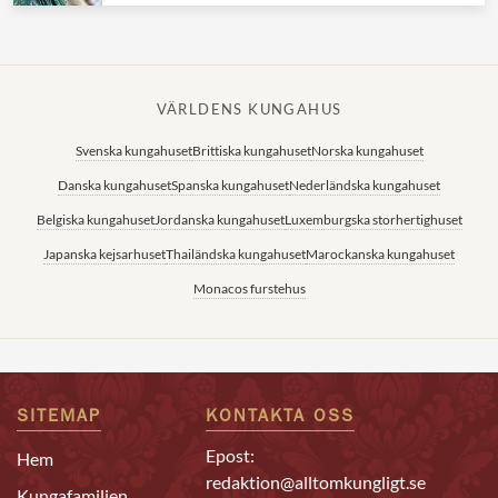
VÄRLDENS KUNGAHUS
Svenska kungahuset
Brittiska kungahuset
Norska kungahuset
Danska kungahuset
Spanska kungahuset
Nederländska kungahuset
Belgiska kungahuset
Jordanska kungahuset
Luxemburgska storhertighuset
Japanska kejsarhuset
Thailändska kungahuset
Marockanska kungahuset
Monacos furstehus
SITEMAP
KONTAKTA OSS
Epost:
Hem
redaktion@alltomkungligt.se
Kungafamiljen