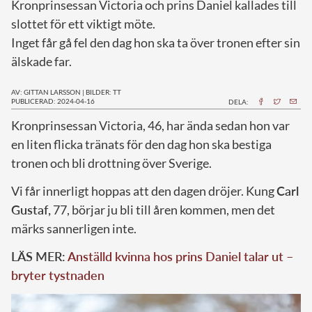
Kronprinsessan Victoria och prins Daniel kallades till
slottet för ett viktigt möte.
Inget får gå fel den dag hon ska ta över tronen efter sin
älskade far.
AV: GITTAN LARSSON
|
BILDER: TT
PUBLICERAD: 2024-04-16
DELA:
K
ronprinsessan Victoria, 46, har ända sedan hon var
en liten flicka tränats för den dag hon ska bestiga
tronen och bli drottning över Sverige.
Vi får innerligt hoppas att den dagen dröjer. Kung
Carl
Gustaf,
77, börjar ju bli till åren kommen, men det
märks sannerligen inte.
LÄS MER:
Anställd kvinna hos prins Daniel talar ut –
bryter tystnaden