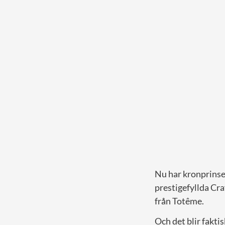
Nu har kronprinses
prestigefyllda Cra
från Totême.
Och det blir fakti