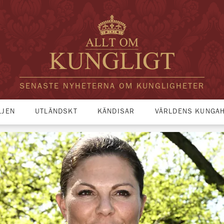
SENASTE NYHETERNA OM KUNGLIGHETER
LJEN
UTLÄNDSKT
KÄNDISAR
VÄRLDENS KUNGA