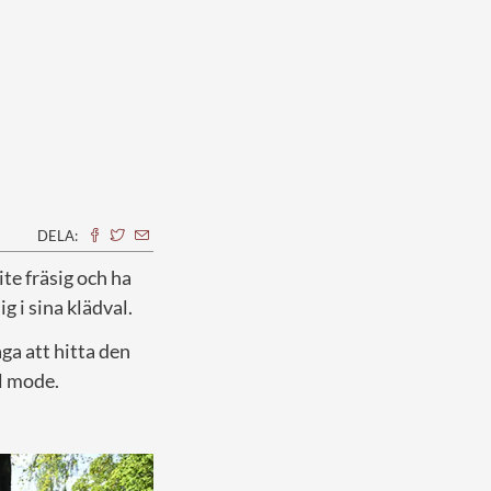
DELA:
ite fräsig och ha
g i sina klädval.
ga att hitta den
l mode.