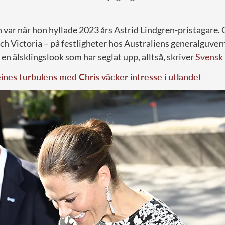
n var när hon hyllade 2023 års Astrid Lindgren-pristagare.
ch Victoria – på festligheter hos Australiens generalguver
 en älsklingslook som har seglat upp, alltså, skriver
Svensk
nes turbulens med Chris väcker intresse i utlandet