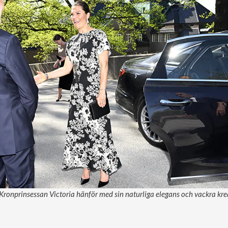
Kronprinsessan Victoria hänför med sin naturliga elegans och vackra krea