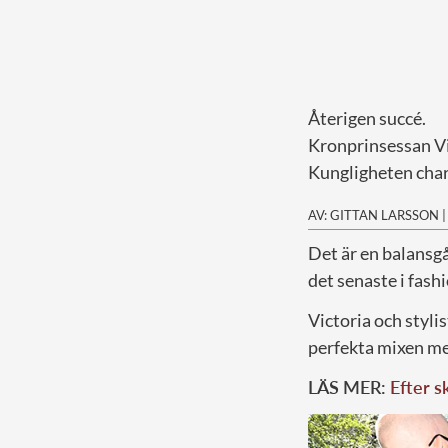
Återigen succé.
Kronprinsessan Vi
Kungligheten char
AV: GITTAN LARSSON
D
et är en balansgå
det senaste i fash
Victoria och styli
perfekta mixen mel
LÄS MER:
Efter s