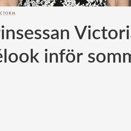
ICTORIA
insessan Victori
élook inför som