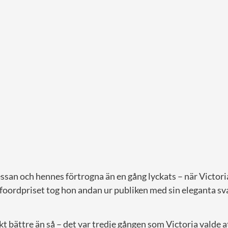
san och hennes förtrogna än en gång lyckats – när Victori
foordpriset tog hon andan ur publiken med sin eleganta sv
skt bättre än så – det var tredje gången som Victoria valde 