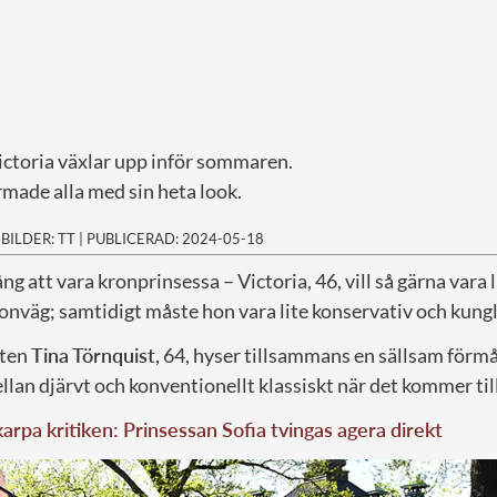
ctoria växlar upp inför sommaren.
made alla med sin heta look.
|
BILDER: TT
|
PUBLICERAD: 2024-05-18
ng att vara kronprinsessa – Victoria, 46, vill så gärna vara l
ionväg; samtidigt måste hon vara lite konservativ och kungli
sten
Tina
Törnquist
, 64, hyser tillsammans en sällsam förmå
lan djärvt och konventionellt klassiskt när det kommer til
karpa kritiken: Prinsessan Sofia tvingas agera direkt