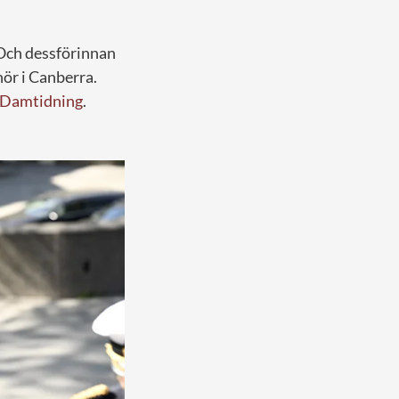
 Och dessförinnan
nör i Canberra.
 Damtidning
.