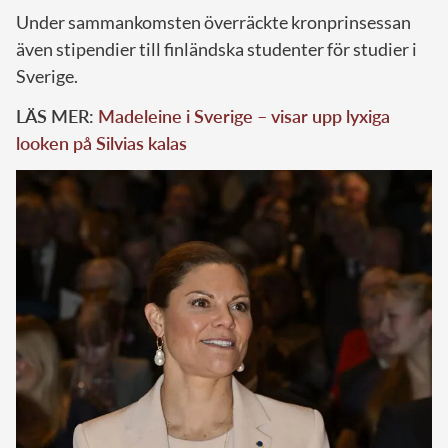
Under sammankomsten överräckte kronprinsessan
även stipendier till finländska studenter för studier i
Sverige.
LÄS MER:
Madeleine i Sverige – visar upp lyxiga
looken på Silvias kalas