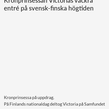
Kronprinsessan Victorias vackra
entré på svensk-finska högtiden
Norska kungahuset
Danska kungahuset
Spanska kungahuset
Nederländska kungahuset
Belgiska kungahuset
Jordanska kungahuset
Luxemburgska storhertighuset
Japanska kejsarhuset
Thailändska kungahuset
Marockanska kungahuset
Monacos furstehus
Kronprinsessa på uppdrag.
På Finlands nationaldag deltog Victoria på Samfundet