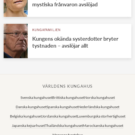
mystiska frånvaron avslöjad
KUNGAFAMILJEN
Kungens okända systerdotter bryter
tystnaden – avslöjar allt
VÄRLDENS KUNGAHUS
Svenska kungahuset
Brittiska kungahuset
Norska kungahuset
Danska kungahuset
Spanska kungahuset
Nederländska kungahuset
Belgiska kungahuset
Jordanska kungahuset
Luxemburgska storhertighuset
Japanska kejsarhuset
Thailändska kungahuset
Marockanska kungahuset
Monacos furstehus