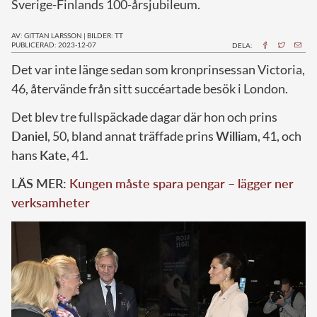
Sverige-Finlands 100-årsjubileum.
AV: GITTAN LARSSON
|
BILDER: TT
PUBLICERAD: 2023-12-07
DELA:
D
et var inte länge sedan som kronprinsessan Victoria,
46, återvände från sitt succéartade besök i London.
Det blev tre fullspäckade dagar där hon och prins
Daniel
, 50, bland annat träffade prins
William
, 41, och
hans
Kate
, 41.
LÄS MER:
Kungen måste spara pengar – lägger ner
verksamheter