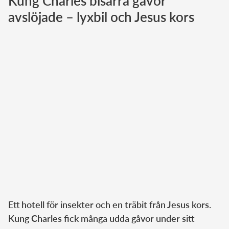
Kung Charles bisarra gåvor
avslöjade – lyxbil och Jesus kors
Norska kungahuset
Danska kungahuset
Spanska kungahuset
Nederländska kungahuset
Belgiska kungahuset
Jordanska kungahuset
Luxemburgska storhertighuset
Japanska kejsarhuset
Thailändska kungahuset
Marockanska kungahuset
Monacos furstehus
Ett hotell för insekter och en träbit från Jesus kors.
Kung Charles fick många udda gåvor under sitt