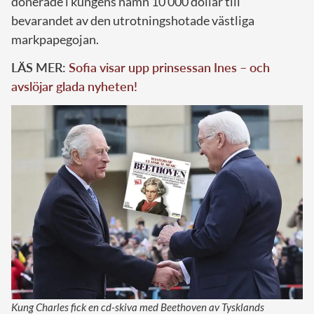
donerade i kungens namn 10 000 dollar till
bevarandet av den utrotningshotade västliga
markpapegojan.
LÄS MER:
Sofia visar upp prinsessan Ines – och
avslöjar glada nyheten!
Kung Charles fick en cd-skiva med Beethoven av Tysklands