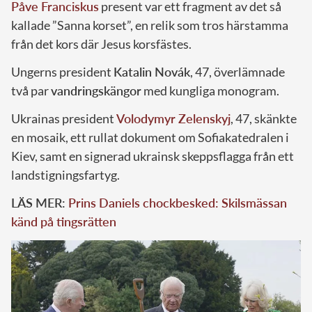
Påve Franciskus
present var ett fragment av det så
kallade ”Sanna korset”, en relik som tros härstamma
från det kors där Jesus korsfästes.
Ungerns president
Katalin Novák
, 47, överlämnade
två par
vandringskängor
med kungliga monogram.
Ukrainas president
Volodymyr Zelenskyj
, 47, skänkte
en mosaik, ett rullat dokument om Sofiakatedralen i
Kiev, samt en signerad ukrainsk skeppsflagga från ett
landstigningsfartyg.
LÄS MER:
Prins Daniels chockbesked: Skilsmässan
känd på tingsrätten