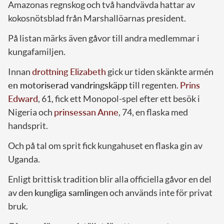
Amazonas regnskog och två handvävda hattar av
kokosnötsblad från Marshallöarnas president.
På listan märks även gåvor till andra medlemmar i
kungafamiljen.
Innan
drottning Elizabeth
gick ur tiden skänkte armén
en motoriserad vandringskäpp
till regenten.
Prins
Edward
, 61, fick ett Monopol-spel efter ett besök i
Nigeria och
prinsessan Anne
, 74, en flaska med
handsprit.
Och på tal om sprit fick kungahuset en flaska gin av
Uganda.
Enligt brittisk tradition blir alla officiella gåvor en del
av den
kungliga samlingen
och används inte för privat
bruk.