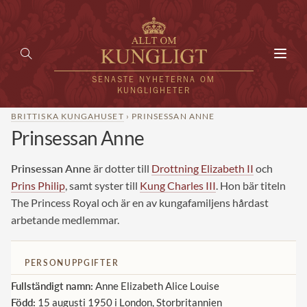
Toggl
navig
SENASTE NYHETERNA OM
KUNGLIGHETER
BRITTISKA KUNGAHUSET
› PRINSESSAN ANNE
Prinsessan Anne
HEM
KUNGAFAMILJEN
Prinsessan Anne
är dotter till
Drottning Elizabeth II
och
Prins Philip
, samt syster till
Kung Charles III
. Hon bär titeln
UTLÄNDSKT
The Princess Royal och är en av kungafamiljens hårdast
arbetande medlemmar.
KÄNDISAR
VÄRLDENS KUNGAHUS
PERSONUPPGIFTER
Svenska kungahuset
Fullständigt namn:
Anne Elizabeth Alice Louise
REDAKTION
Född:
15 augusti 1950 i London, Storbritannien
Brittiska kungahuset