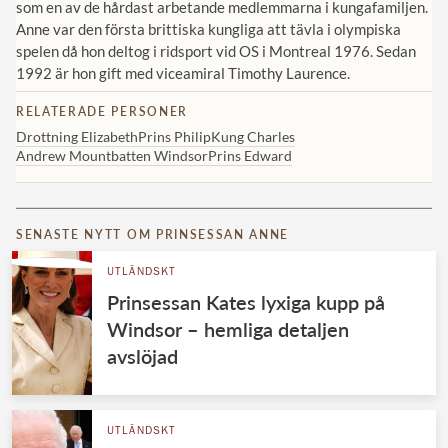
som en av de hårdast arbetande medlemmarna i kungafamiljen.
Anne var den första brittiska kungliga att tävla i olympiska
spelen då hon deltog i ridsport vid OS i Montreal 1976. Sedan
1992 är hon gift med viceamiral Timothy Laurence.
RELATERADE PERSONER
Drottning Elizabeth
Prins Philip
Kung Charles
Andrew Mountbatten Windsor
Prins Edward
SENASTE NYTT OM PRINSESSAN ANNE
UTLÄNDSKT
Prinsessan Kates lyxiga kupp på
Windsor – hemliga detaljen
avslöjad
UTLÄNDSKT