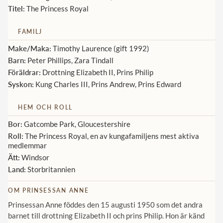
Titel:
The Princess Royal
Norska kungahuset
FAMILJ
Danska kungahuset
Make/Maka:
Timothy Laurence (gift 1992)
Spanska kungahuset
Barn:
Peter Phillips, Zara Tindall
Nederländska kungahuset
Föräldrar:
Drottning Elizabeth II, Prins Philip
Syskon:
Kung Charles III, Prins Andrew, Prins Edward
Belgiska kungahuset
Jordanska kungahuset
HEM OCH ROLL
Luxemburgska storhertighuset
Bor:
Gatcombe Park, Gloucestershire
Roll:
The Princess Royal, en av kungafamiljens mest aktiva
Japanska kejsarhuset
medlemmar
Thailändska kungahuset
Ätt:
Windsor
Land:
Storbritannien
Marockanska kungahuset
OM PRINSESSAN ANNE
Monacos furstehus
Prinsessan Anne föddes den 15 augusti 1950 som det andra
barnet till drottning Elizabeth II och prins Philip. Hon är känd