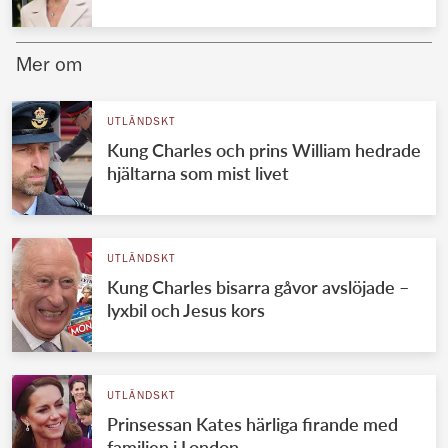
Mer om
UTLÄNDSKT
Kung Charles och prins William hedrade
hjältarna som mist livet
UTLÄNDSKT
Kung Charles bisarra gåvor avslöjade –
lyxbil och Jesus kors
UTLÄNDSKT
Prinsessan Kates härliga firande med
familjen i London