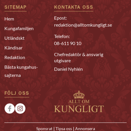
SITEMAP
KONTAKTA OSS
Epost:
Hem
redaktion@alltomkungligt.se
Kungafamiljen
Telefon:
Utländskt
08-611 90 10
Kändisar
Chefredaktör & ansvarig
Redaktion
utgivare
Bästa kungahus-
Daniel Nyhlén
sajterna
FÖLJ OSS
|
|
Sponsrat
Tipsa oss
Annonsera