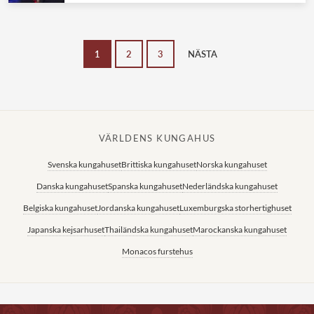
1
2
3
NÄSTA
VÄRLDENS KUNGAHUS
Svenska kungahuset
Brittiska kungahuset
Norska kungahuset
Danska kungahuset
Spanska kungahuset
Nederländska kungahuset
Belgiska kungahuset
Jordanska kungahuset
Luxemburgska storhertighuset
Japanska kejsarhuset
Thailändska kungahuset
Marockanska kungahuset
Monacos furstehus