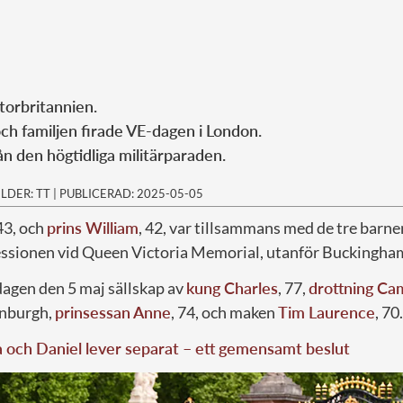
Storbritannien.
ch familjen firade VE-dagen i London.
rån den högtidliga militärparaden.
ILDER: TT
|
PUBLICERAD: 2025-05-05
 43, och
prins William
, 42, var tillsammans med de tre barne
essionen vid Queen Victoria Memorial, utanför Buckingha
dagen den 5 maj sällskap av
kung Charles
, 77,
drottning Cam
inburgh,
prinsessan Anne
, 74, och maken
Tim Laurence
, 70.
a och Daniel lever separat – ett gemensamt beslut