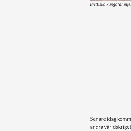
Brittiska kungafamilj
Senare idag komme
andra världskrige