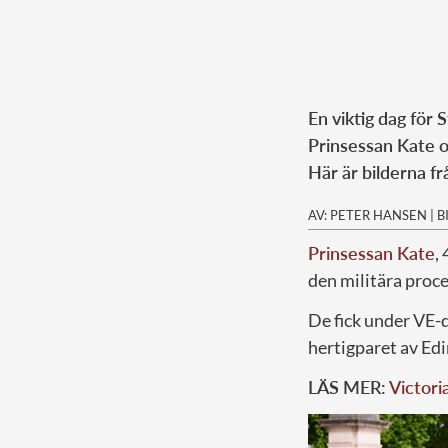
En viktig dag för 
Prinsessan Kate o
Här är bilderna f
AV: PETER HANSEN
|
B
Prinsessan Kate
,
den militära proc
De fick under VE-
hertigparet av Ed
LÄS MER:
Victori