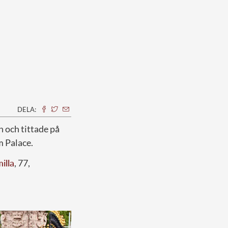
DELA:
n och tittade på
m Palace.
illa
, 77,