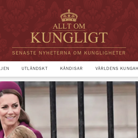
SENASTE NYHETERNA OM KUNGLIGHETER
LJEN
UTLÄNDSKT
KÄNDISAR
VÄRLDENS KUNGA