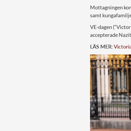
Mottagningen komm
samt kungafamilj
VE-dagen (”Victory
accepterade Nazi
LÄS MER:
Victori