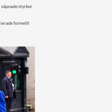
s väpnade styrkor
lierade formellt
.