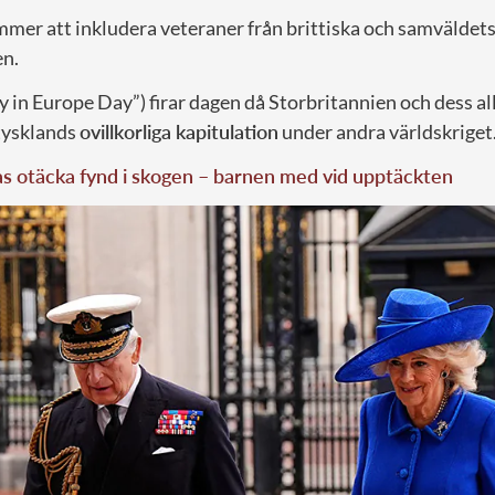
er att inkludera veteraner från brittiska och samväldet
en.
 in Europe Day”) firar dagen då Storbritannien och dess al
tysklands
ovillkorliga kapitulation
under andra världskriget
as otäcka fynd i skogen – barnen med vid upptäckten