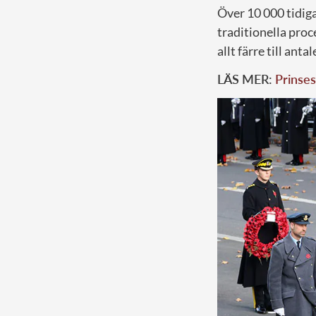
Över 10 000 tidig
traditionella proc
allt färre till an
LÄS MER:
Prinses