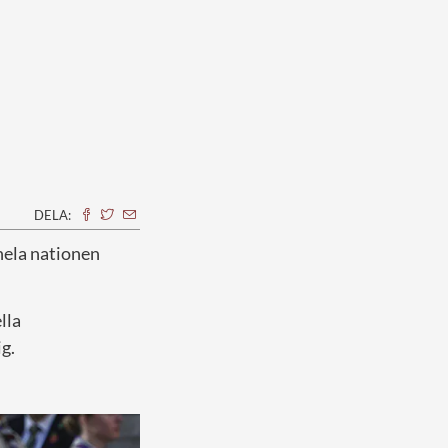
DELA:
hela nationen
lla
g.
”