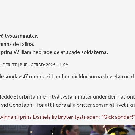
å tysta minuter.
inns de fallna.
prins William hedrade de stupade soldaterna.
ILDER: TT
|
PUBLICERAD: 2025-11-09
de söndagsförmiddag i London när klockorna slog elva och 
, ledde Storbritannien i två tysta minuter under den natione
d Cenotaph – för att hedra alla britter som mist livet i kri
vinnan i prins Daniels liv bryter tystnaden: ”Gick sönder!