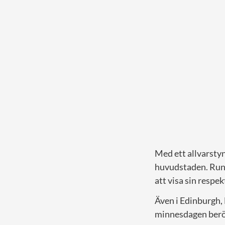
Med ett allvarstyn
huvudstaden. Runt
att visa sin respek
Även i Edinburgh, 
minnesdagen berör