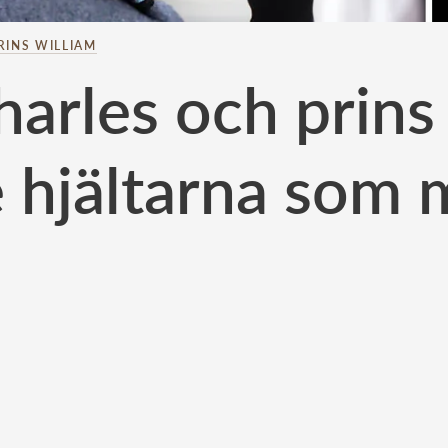
RINS WILLIAM
arles och prins
hjältarna som m