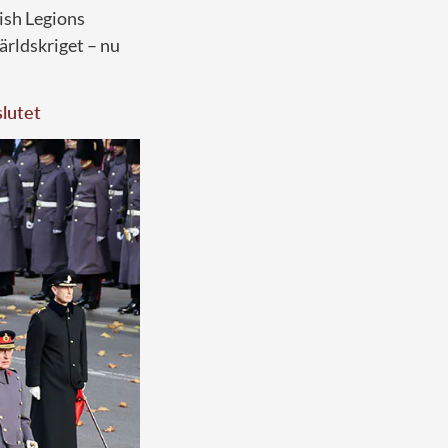
ish Legions
ärldskriget – nu
slutet