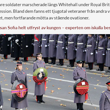
are soldater marscherade längs Whitehall under Royal Brit
ession. Bland dem fanns ett tjugotal veteraner från andra v
talet, men fortfarande mötta av stående ovationer.
san Sofia helt utfryst av kungen – experten om iskalla be