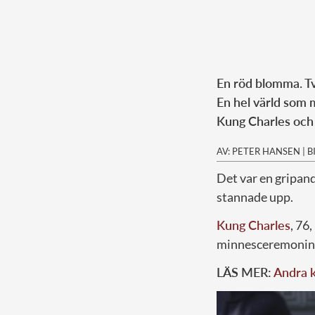
En röd blomma. Tv
En hel värld som m
Kung Charles och 
AV: PETER HANSEN
|
B
Det var en gripan
stannade upp.
Kung Charles
, 76
minnesceremonin vi
LÄS MER:
Andra k